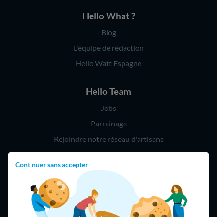
Hello What ?
Blog
L'équipe de rédaction
Hello Watt Espagne
Hello Team
Jobs
Parrainage
Rejoindre notre réseau d'artisans
Continuer sans accepter
Hello !
09 75 18 60 60
(8h-21h)
75018 Paris