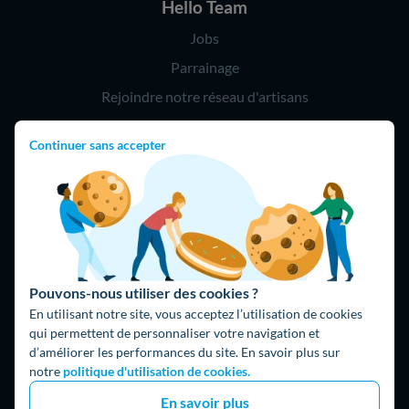
Hello Team
Jobs
Parrainage
Rejoindre notre réseau d'artisans
Continuer sans accepter
Hello !
09 75 18 60 60
(8h-21h)
75018 Paris
Pouvons-nous utiliser des cookies ?
En utilisant notre site, vous acceptez l’utilisation de cookies
qui permettent de personnaliser votre navigation et
d’améliorer les performances du site. En savoir plus sur
Fait avec ⚡ par Hello Watt
notre
politique d'utilisation de cookies.
© 2026 Hello Watt |
CGU
|
Mentions légales
|
Données
En savoir plus