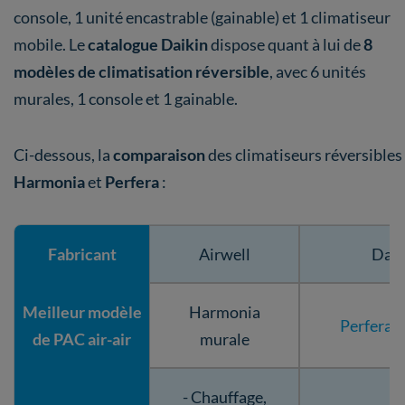
console, 1 unité encastrable (gainable) et 1 climatiseur
mobile. Le
catalogue Daikin
dispose quant à lui de
8
modèles de climatisation réversible
, avec 6 unités
murales, 1 console et 1 gainable.
Ci-dessous, la
comparaison
des climatiseurs réversibles
Harmonia
et
Perfera
:
Fabricant
Airwell
Daik
Meilleur modèle
Harmonia
Perfera 
de PAC air-air
murale
- Chauffage,