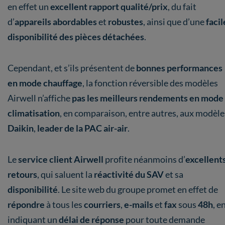
en effet un
excellent rapport qualité/prix
, du fait
d’
appareils abordables
et
robustes
, ainsi que d’une
facil
disponibilité des pièces détachées
.
Cependant, et s’ils présentent de
bonnes performances
en mode chauffage
, la fonction réversible des modèles
Airwell n’affiche
pas les meilleurs rendements en mode
climatisation
, en comparaison, entre autres, aux modèle
Daikin
,
leader de la PAC air-air
.
Le
service client Airwell
profite néanmoins d’
excellent
retours
, qui saluent la
réactivité du SAV
et sa
disponibilité
. Le site web du groupe promet en effet de
répondre
à tous les
courriers
,
e-mails
et
fax
sous
48h
, e
indiquant un
délai de réponse
pour toute demande