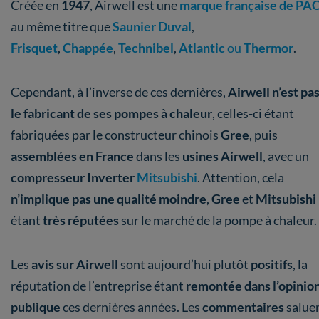
Créée en
1947
, Airwell est une
marque française de PA
au même titre que
Saunier Duval
,
Frisquet
,
Chappée
,
Technibel
,
Atlantic
ou
Thermor
.
Cependant, à l’inverse de ces dernières,
Airwell n’est pa
le fabricant de ses pompes à chaleur
, celles-ci étant
fabriquées par le constructeur chinois
Gree
, puis
assemblées en France
dans les
usines Airwell
, avec un
compresseur Inverter
Mitsubishi
. Attention, cela
n’implique pas une qualité moindre
,
Gree
et
Mitsubishi
étant
très réputées
sur le marché de la pompe à chaleur.
Les
avis sur Airwell
sont aujourd’hui plutôt
positifs
, la
réputation de l’entreprise étant
remontée dans l’opinio
publique
ces dernières années. Les
commentaires
salue