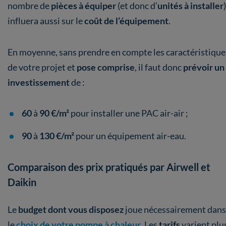
nombre de
pièces à équiper
(et donc d’
unités à installer
)
influera aussi sur le
coût de l’équipement
.
En moyenne, sans prendre en compte les caractéristique
de votre projet et
pose comprise
, il faut donc
prévoir un
investissement
de :
60
à
90 €/m²
pour installer une PAC air-air ;
90
à
130 €/m²
pour un équipement air-eau.
Comparaison des prix pratiqués par Airwell et
Daikin
Le
budget dont vous disposez
joue nécessairement dans
le
choix de votre pompe à chaleur
. Les
tarifs
varient plu