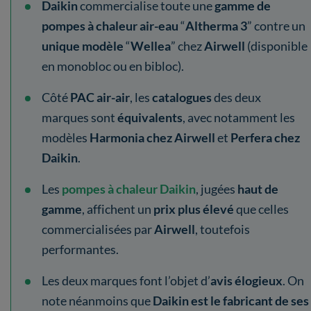
Daikin
commercialise toute une
gamme de
pompes à chaleur air-eau
“
Altherma 3
”
contre un
unique modèle
“
Wellea
” chez
Airwell
(disponible
en monobloc ou en bibloc).
Côté
PAC air-air
, les
catalogues
des deux
marques sont
équivalents
, avec notamment les
modèles
Harmonia chez Airwell
et
Perfera chez
Daikin
.
Les
pompes à chaleur Daikin
, jugées
haut de
gamme
, affichent un
prix plus élevé
que celles
commercialisées par
Airwell
, toutefois
performantes.
Les deux marques font l’objet d’
avis élogieux
. On
note néanmoins que
Daikin est le fabricant de ses