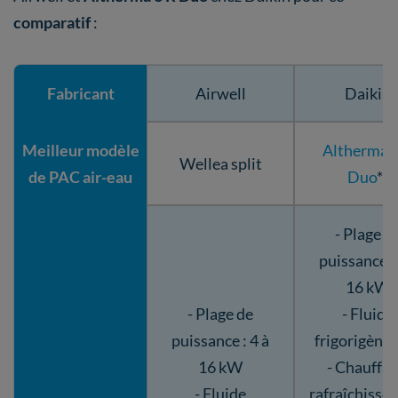
comparatif
:
Fabricant
Airwell
Daikin
Meilleur modèle
Altherma 3
Wellea split
de PAC air-eau
Duo
**
- Plage d
puissance : 
16 kW
- Plage de
- Fluide
puissance : 4 à
frigorigène
16 kW
- Chauffag
- Fluide
rafraîchisse