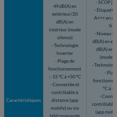
- SCOP jus
49 dB(A) en
- Étiquette 
extérieur/20
A+++ en ch
dB(A) en
fro
intérieur (mode
- Niveau so
silence)
dB(A) en ex
- Technologie
dB(A) en i
Inverter
(mode si
- Plage de
- Technologi
fonctionnement
- Plag
: -15 °C à +50 °C
fonctionnem
- Connectée et
°C à +
contrôlable à
- Connec
Caractéristiques
distance (app
contrôlable 
mobile) ou via
(app mobil
télécommande