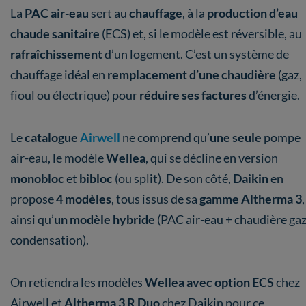
La
PAC air-eau
sert au
chauffage
, à la
production d’eau
chaude sanitaire
(ECS) et, si le modèle est réversible, au
rafraîchissement
d’un logement. C’est un système de
chauffage idéal en
remplacement d’une chaudière
(gaz,
fioul ou électrique) pour
réduire ses factures
d’énergie.
Le
catalogue
Airwell
ne comprend qu’
une seule
pompe
air-eau, le modèle
Wellea
, qui se décline en version
monobloc
et
bibloc
(ou split). De son côté,
Daikin
en
propose
4 modèles
, tous issus de sa
gamme Altherma 3
,
ainsi qu’
un modèle hybride
(PAC air-eau + chaudière gaz
condensation).
On retiendra les modèles
Wellea avec option ECS
chez
Airwell et
Altherma 3 R Duo
chez Daikin pour ce