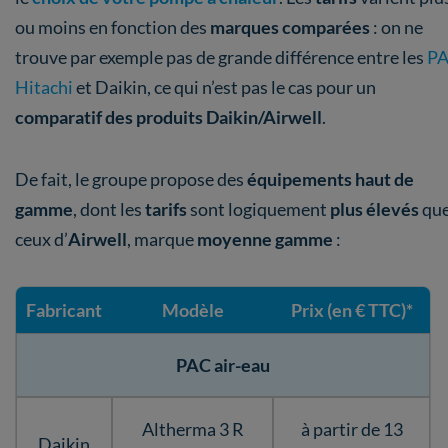
ou moins en fonction des
marques comparées
: on ne
trouve par exemple pas de grande différence entre les
P
Hitachi
et Daikin, ce qui n’est pas le cas pour un
comparatif des produits Daikin/Airwell
.
De fait, le groupe
propose des
équipements
haut de
gamme
, dont les
tarifs
sont logiquement
plus élevés
qu
ceux d’
Airwell
, marque
moyenne gamme
:
Fabricant
Modèle
Prix (en € TTC)*
PAC air-eau
Altherma 3 R
à partir de 13
Daikin