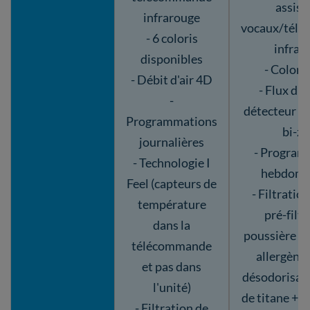
assist
infrarouge
vocaux/tél
- 6 coloris
infrar
disponibles
- Colori
- Débit d'air 4D
- Flux d'a
-
détecteur d
Programmations
bi-z
journalières
- Program
- Technologie I
hebdoma
Feel (capteurs de
- Filtration 
température
pré-filtr
dans la
poussière + f
télécommande
allergènes 
et pas dans
désodorisant
l'unité)
de titane + 
- Filtration de