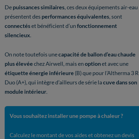
De
puissances similaires
, ces deux équipements air-eau
présentent des
performances équivalentes
, sont
connectés
et bénéficient d’un
fonctionnement
silencieux
.
On note toutefois une
capacité de ballon d’eau chaude
plus élevée
chez Airwell, mais en
option
et avec une
étiquette énergie inférieure
(B)
que pour l’Altherma 3 R
Duo (A+), qui intègre d’ailleurs de série la
cuve dans son
module intérieur
.
Vous souhaitez installer une pompe à chaleur ?
Calculez le montant de vos aides et obtenez un devis