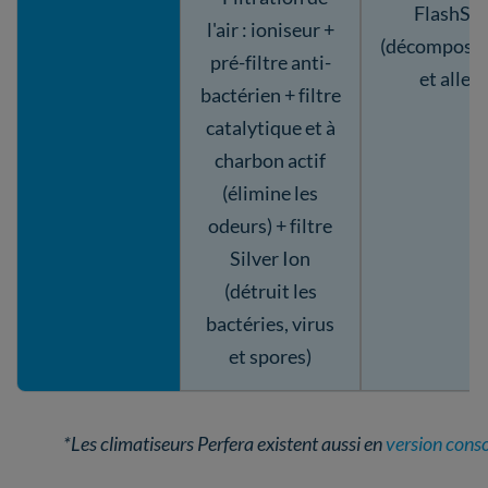
FlashSt
l'air : ioniseur +
(décompose 
pré-filtre anti-
et aller
bactérien + filtre
catalytique et à
charbon actif
(élimine les
odeurs) + filtre
Silver Ion
(détruit les
bactéries, virus
et spores)
*Les climatiseurs Perfera existent aussi en
version cons