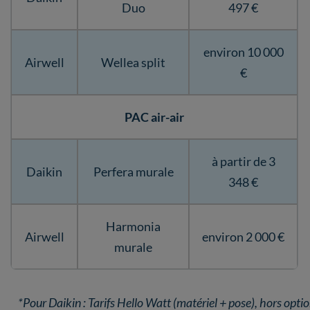
Duo
497 €
environ 10 000
Airwell
Wellea split
€
PAC air-air
à partir de 3
Daikin
Perfera murale
348 €
Harmonia
Airwell
environ 2 000 €
murale
*Pour Daikin : Tarifs Hello Watt (matériel + pose), hors opti