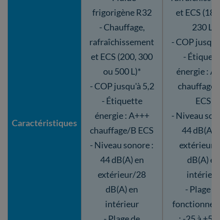
frigorigène R32
et ECS (180
- Chauffage,
230 L)
rafraîchissement
- COP jusqu'
et ECS (200, 300
- Étiquett
ou 500 L)*
énergie : A
- COP jusqu'à 5,2
chauffage
- Étiquette
ECS
énergie : A+++
- Niveau son
Caractéristiques
chauffage/B ECS
44 dB(A) 
- Niveau sonore :
extérieur/
44 dB(A) en
dB(A) en
extérieur/28
intérieu
dB(A) en
- Plage d
intérieur
fonctionne
- Plage de
: -25 à +55