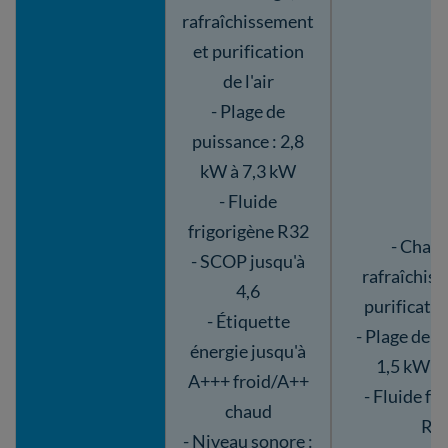
rafraîchissement
et purification
de l'air
- Plage de
puissance : 2,8
kW à 7,3 kW
- Fluide
frigorigène R32
- Chauf
- SCOP jusqu'à
rafraîchis
4,6
purification
- Étiquette
- Plage de p
énergie jusqu'à
1,5 kW à
A+++ froid/A++
- Fluide fr
chaud
R3
- Niveau sonore :