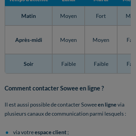
Matin
Moyen
Fort
Moy
Après-midi
Moyen
Moyen
Fai
Soir
Faible
Faible
Fai
Comment contacter Sowee en ligne ?
Il est aussi possible de contacter Sowee
en ligne
via
plusieurs canaux de communication parmi lesquels :
via votre
espace client
;