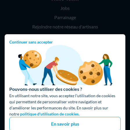
Jobs
Parrainage
Rejoindre notre réseau d'artisans
Continuer sans accepter
Hello !
09 75 18 60 60
(8h-21h)
75018 Paris
Pouvons-nous utiliser des cookies ?
En utilisant notre site, vous acceptez l’utilisation de cookies
qui permettent de personnaliser votre navigation et
d’améliorer les performances du site. En savoir plus sur
Fait avec ⚡ par Hello Watt
notre
politique d'utilisation de cookies.
© 2026 Hello Watt |
CGU
|
Mentions légales
|
Données
En savoir plus
personnelles
|
Cookies
|
Méthodologie et fonctionnement du