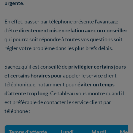
urgente
.
En effet, passer par téléphone présente l’avantage
d’être
directement mis en relation avec un conseiller
qui pourra soit répondre à toutes vos questions soit
régler votre problème dans les plus brefs délais.
Sachez qu’il est conseillé de
privilégier certains jours
et certains horaires
pour appeler le service client
téléphonique, notamment pour
éviter un temps
d’attente trop long
. Ce tableau vous montre quand il
est préférable de contacter le service client par
téléphone :
Temps d'attente
Lundi
Mardi
Merc