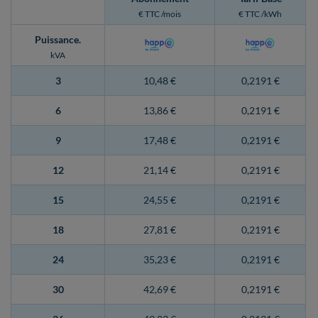
€ TTC /mois
€ TTC /kWh
Puissance
.
kVA
3
10,48 €
0,2191 €
6
13,86 €
0,2191 €
9
17,48 €
0,2191 €
12
21,14 €
0,2191 €
15
24,55 €
0,2191 €
18
27,81 €
0,2191 €
24
35,23 €
0,2191 €
30
42,69 €
0,2191 €