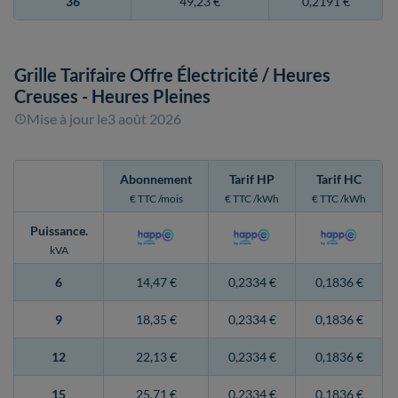
36
49,23 €
0,2191 €
Grille Tarifaire Offre Électricité
/ Heures
Creuses - Heures Pleines
Mise à jour le
3 août 2026
Abonnement
Tarif HP
Tarif HC
€ TTC /mois
€ TTC /kWh
€ TTC /kWh
Puissance
.
kVA
6
14,47 €
0,2334 €
0,1836 €
9
18,35 €
0,2334 €
0,1836 €
12
22,13 €
0,2334 €
0,1836 €
15
25,71 €
0,2334 €
0,1836 €