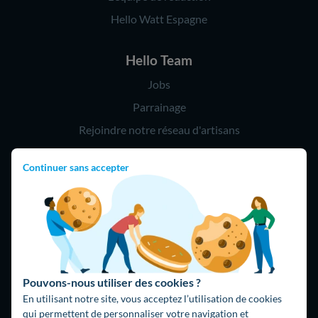
Hello Watt Espagne
Hello Team
Jobs
Parrainage
Rejoindre notre réseau d'artisans
Continuer sans accepter
Hello !
09 75 18 60 60
(8h-21h)
75018 Paris
Pouvons-nous utiliser des cookies ?
En utilisant notre site, vous acceptez l’utilisation de cookies
qui permettent de personnaliser votre navigation et