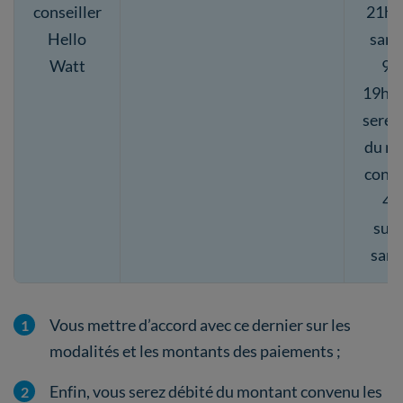
conseiller
21h00
Hello
same
Watt
9h
19h00
serez
du m
conve
4 
suiv
sans 
Vous mettre d’accord avec ce dernier sur les
modalités et les montants des paiements ;
Enfin, vous serez débité du montant convenu les