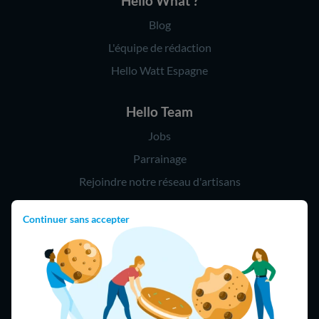
Hello What ?
Blog
L'équipe de rédaction
Hello Watt Espagne
Hello Team
Jobs
Parrainage
Rejoindre notre réseau d'artisans
Continuer sans accepter
Hello !
09 75 18 60 60
(8h-21h)
75018 Paris