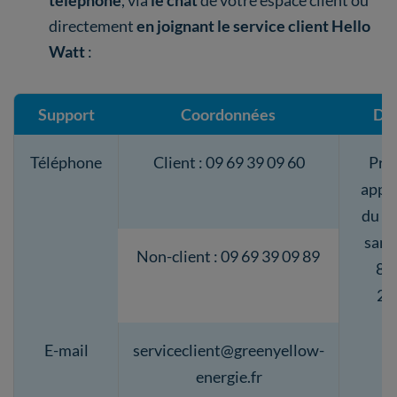
directement
en joignant le service client Hello
Watt
:
Support
Coordonnées
Dét
Téléphone
Client : 09 69 39 09 60
Prix
appel
du lu
same
Non-client : 09 69 39 09 89
8h
20
E-mail
serviceclient@greenyellow-
energie.fr