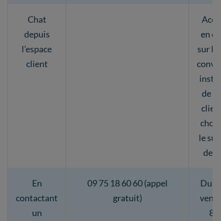
Chat
Acce
depuis
en cl
l’espace
sur l’
client
conve
insta
de l’
clien
chois
le suj
dem
En
09 75 18 60 60 (appel
Du lu
contactant
gratuit)
vendr
un
8h