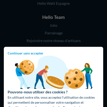
Hello Watt Espagne
Hello Team
Jobs
Parrainage
Rejoindre notre réseau d'artisans
Continuer sans accepter
Hello !
09 75 18 60 60
(8h-21h)
75018 Paris
Pouvons-nous utiliser des cookies ?
En utilisant notre site, vous acceptez l’utilisation de cookies
qui permettent de personnaliser votre navigation et