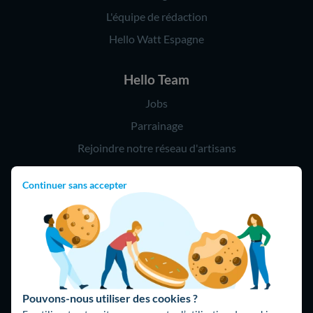
L'équipe de rédaction
Hello Watt Espagne
Hello Team
Jobs
Parrainage
Rejoindre notre réseau d'artisans
Continuer sans accepter
Hello !
09 75 18 60 60
(8h-21h)
75018 Paris
Pouvons-nous utiliser des cookies ?