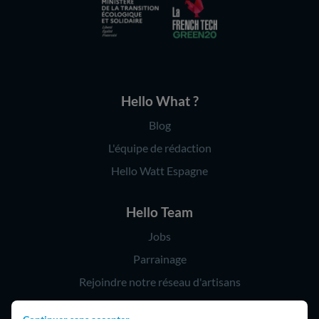
Hello What ?
Blog
L'équipe de rédaction
Hello Watt Espagne
Hello Team
Jobs
Parrainage
Rejoindre notre réseau d'artisans