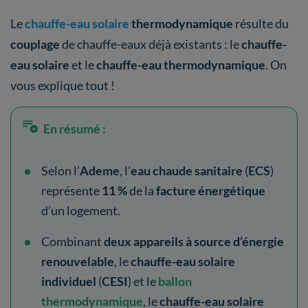
Le
chauffe-eau solaire
thermodynamique
résulte du
couplage
de chauffe-eaux déjà existants : le
chauffe-
eau solaire
et le
chauffe-eau thermodynamique
. On
vous explique tout !
En résumé :
Selon l’
Ademe
, l’
eau chaude sanitaire
(
ECS
)
représente
11 %
de la
facture énergétique
d’un logement.
Combinant
deux appareils à source d’énergie
renouvelable
, le
chauffe-eau solaire
individuel
(
CESI
) et le
ballon
thermodynamique
, le
chauffe-eau solaire