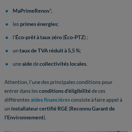
MaPrimeRenov’
;
les
primes énergies
;
l’
Éco-prêt à taux zéro
(
Éco-PTZ
) ;
un
taux de TVA réduit à 5,5 %
;
une
aide
de
collectivités locales
.
Attention, l’une des principales conditions pour
entrer dans les
conditions d'éligibilité
de ces
différentes
aides financières
consiste à faire appel à
un
installateur certifié RGE
(
Reconnu Garant de
l’Environnement
).