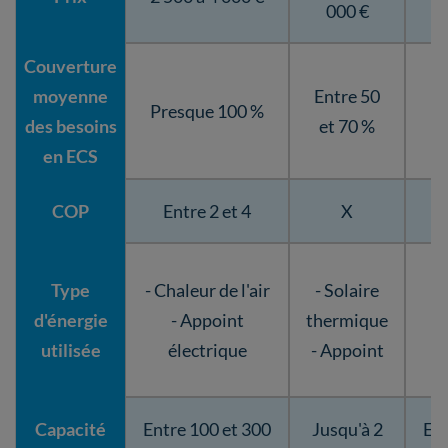
000 €
Couverture
moyenne
Entre 50
Presque 100 %
des besoins
et 70 %
en ECS
COP
Entre 2 et 4
X
Type
- Chaleur de l'air
- Solaire
d'énergie
- Appoint
thermique
utilisée
électrique
- Appoint
ch
Capacité
Entre 100 et 300
Jusqu'à 2
Ent