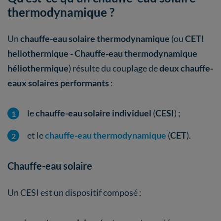
thermodynamique ?
Un
chauffe-eau solaire thermodynamique
(ou
CETI
heliothermique - Chauffe-eau thermodynamique
héliothermique
)
résulte du couplage de
deux chauffe-
eaux
solaires performants
:
le
chauffe-eau solaire individuel
(
CESI
) ;
et le
chauffe-eau thermodynamique
(
CET
).
Chauffe-eau solaire
Un CESI est un dispositif composé :