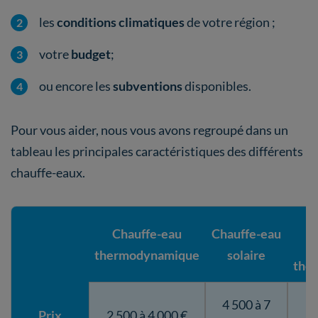
les
conditions climatiques
de votre région ;
votre
budget
;
ou encore les
subventions
disponibles.
Pour vous aider, nous vous avons regroupé dans un
tableau les principales caractéristiques des différents
chauffe-eaux.
C
Chauffe-eau
Chauffe-eau
thermodynamique
solaire
the
4 500 à 7
Prix
2 500 à 4 000 €
6 