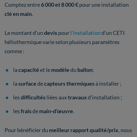
Comptez entre
6 000 et 8 000 €
pour une installation
clé en main
.
Le montant d’un
devis
pour
l’installation
d’un CETI
héliothermique varie selon plusieurs paramètres
comme :
la
capacité
et le
modèle
du
ballon
;
la
surface
de
capteurs thermiques
à installer ;
les
difficultés
liées aux
travaux
d’installation ;
les
frais
de
main-d’œuvre
.
Pour bénéficier du
meilleur rapport qualité/prix
, nous