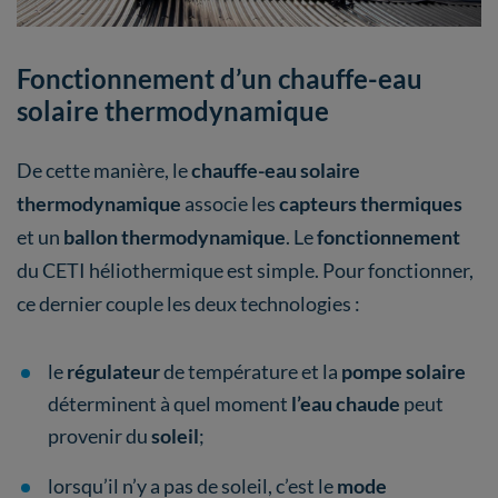
Fonctionnement d’un chauffe-eau
solaire thermodynamique
De cette manière, le
chauffe-eau solaire
thermodynamique
associe les
capteurs thermiques
et un
ballon thermodynamique
. Le
fonctionnement
du CETI héliothermique est simple. Pour fonctionner,
ce dernier couple les deux technologies :
le
régulateur
de température et la
pompe solaire
déterminent à quel moment
l’eau chaude
peut
provenir du
soleil
;
lorsqu’il n’y a pas de soleil, c’est le
mode