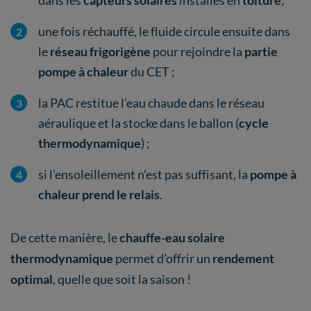
une fois réchauffé, le fluide circule ensuite dans
le
réseau frigorigène
pour rejoindre la
partie
pompe à chaleur
du CET ;
la PAC restitue l’eau chaude dans le réseau
aéraulique et la stocke dans le ballon (
cycle
thermodynamique
) ;
si l’ensoleillement n’est pas suffisant, la
pompe à
chaleur prend le relais
.
De cette manière, le
chauffe-eau solaire
thermodynamique
permet d’offrir un
rendement
optimal
, quelle que soit la saison !