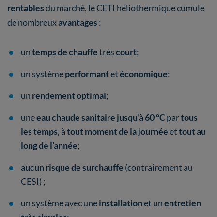
rentables
du marché, le CETI héliothermique cumule
de nombreux
avantages
:
un
temps de chauffe
très
court
;
un système
performant
et
économique
;
un
rendement optimal
;
une
eau chaude sanitaire jusqu’à 60 °C
par
tous
les temps
, à
tout moment de la journée
et
tout au
long de l’année
;
aucun risque de surchauffe
(contrairement au
CESI) ;
un système avec une
installation
et un
entretien
très
simples
;