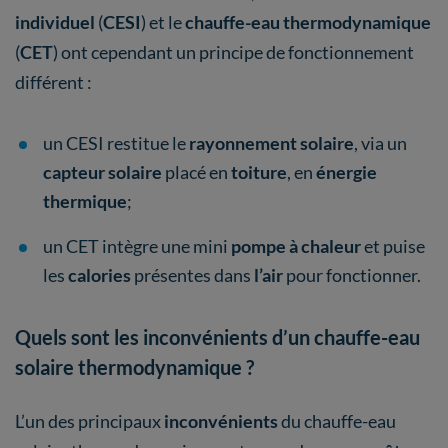
individuel
(
CESI
) et le
chauffe-eau thermodynamique
(
CET
) ont cependant un principe de fonctionnement
différent :
un CESI restitue le
rayonnement solaire
, via un
capteur solaire
placé en
toiture
, en
énergie
thermique
;
un CET intègre une mini
pompe à chaleur
et puise
les
calories
présentes dans
l’air
pour fonctionner.
Quels sont les inconvénients d’un chauffe-eau
solaire thermodynamique ?
L’un des principaux
inconvénients
du chauffe-eau