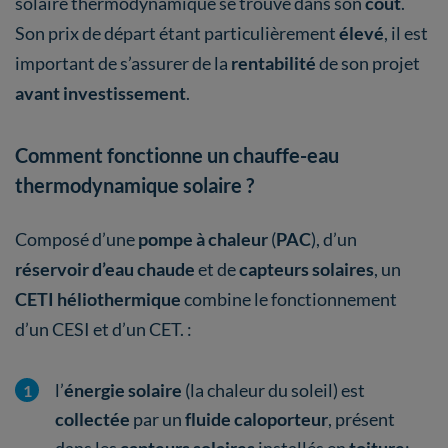
solaire thermodynamique se trouve dans son
coût
.
Son prix de départ étant particulièrement
élevé
, il est
important de s’assurer de la
rentabilité
de son projet
avant investissement
.
Comment fonctionne un chauffe-eau
thermodynamique solaire ?
Composé d’une
pompe à chaleur
(
PAC
), d’un
réservoir d’eau chaude
et de
capteurs solaires
, un
CETI héliothermique
combine le fonctionnement
d’un CESI et d’un CET. :
l’
énergie solaire
(la chaleur du soleil) est
collectée
par un
fluide caloporteur
, présent
dans les
capteurs solaires
installés en
toiture
;