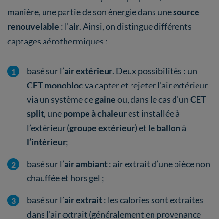
manière, une partie de son énergie dans une
source
renouvelable
: l’
air
. Ainsi, on distingue différents
captages aérothermiques :
basé sur l’
air extérieur
. Deux possibilités : un
CET monobloc
va capter et rejeter l’air extérieur
via un système de
gaine
ou, dans le cas d’un
CET
split
, une
pompe à chaleur
est installée à
l’extérieur (
groupe
extérieur
) et le
ballon
à
l’intérieur
;
basé sur l’
air ambiant
: air extrait d’une pièce non
chauffée et hors gel ;
basé sur l’
air extrait
: les calories sont extraites
dans l’air extrait (généralement en provenance