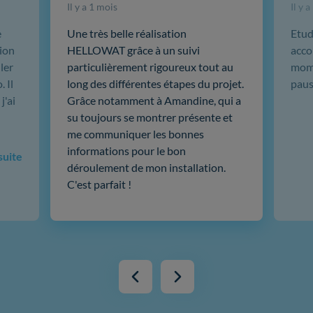
Il y a 1 mois
Il y 
e
Une très belle réalisation
Etud
ion
HELLOWAT grâce à un suivi
acco
ler
particulièrement rigoureux tout au
mome
 Il
long des différentes étapes du projet.
paus
j'ai
Grâce notamment à Amandine, qui a
su toujours se montrer présente et
me communiquer les bonnes
informations pour le bon
 suite
déroulement de mon installation.
C'est parfait !