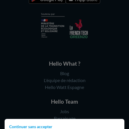
Hello What ?
Blog
L'équipe de rédaction
Hello Watt Espagne
Hello Team
Jobs
Parrainage
Rejoindre notre réseau d'artisans
Continuer sans accepter