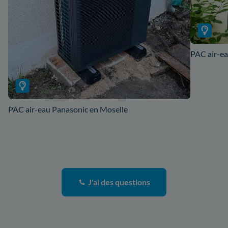
PAC air-ea
PAC air-eau Panasonic en Moselle
J'ai des questions