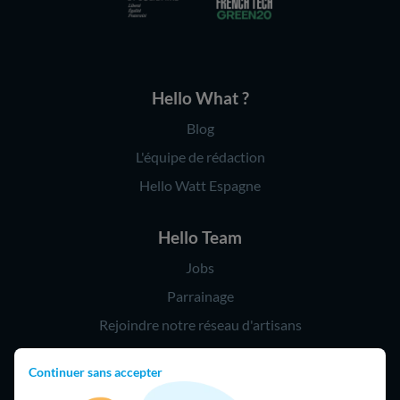
Hello What ?
Blog
L'équipe de rédaction
Hello Watt Espagne
Hello Team
Jobs
Parrainage
Rejoindre notre réseau d'artisans
Continuer sans accepter
Hello !