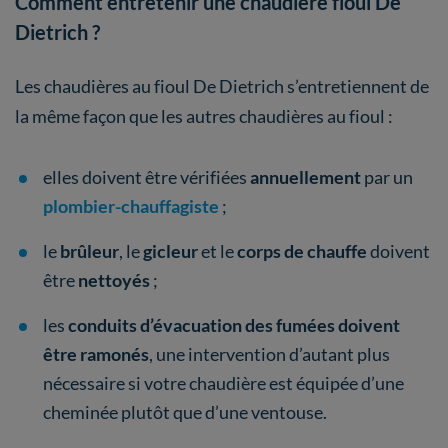
Comment entretenir une chaudière fioul De
Dietrich ?
Les chaudières au fioul De Dietrich s’entretiennent de
la même façon que les autres chaudières au fioul :
elles doivent être vérifiées
annuellement
par un
plombier-chauffagiste
;
le
brûleur
, le
gicleur
et le
corps de chauffe
doivent
être
nettoyés
;
les
conduits d’évacuation des fumées doivent
être ramonés
, une intervention d’autant plus
nécessaire si votre chaudière est équipée d’une
cheminée plutôt que d’une ventouse.