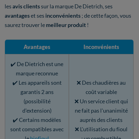
les
avis clients
sur la marque De Dietrich, ses
avantages
et ses
inconvénients
; de cette façon, vous
saurez trouver le
meilleur produit
!
Avantages
Inconvénients
✔️ De Dietrich est une
marque reconnue
✔️ Les appareils sont
❌ Des chaudières au
garantis 2 ans
coût variable
(possibilité
❌ Un service client qui
d'extension)
ne fait pas l'unanimité
✔️ Certains modèles
auprès des clients
sont compatibles avec
❌ L'utilisation du fioul
le
biofioul
: un combustible