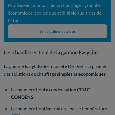
Profitez-en pour passer au chauffage à granulés :
économique, écologique et éligible aux aides de
l’État.
Je calcule mes aides
Les chaudières fioul de la gamme EasyLife
La gamme
EasyLife
de la société De Dietrich promet
des solutions de chauffage
simples
et
économiques
:
la chaudière fioul à condensation
CFU C
CONDENS
;
la chaudière fioul/gaz naturel basse température