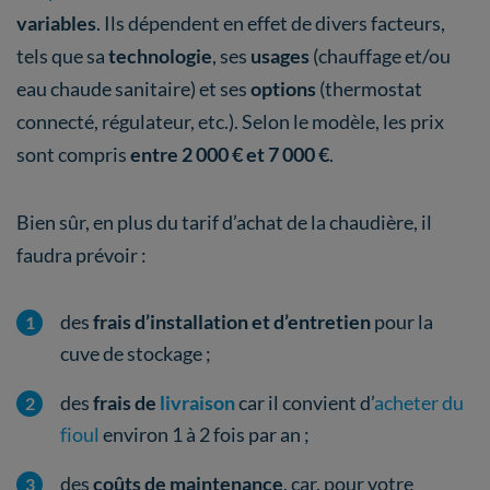
variables
. Ils dépendent en effet de divers facteurs,
tels que sa
technologie
, ses
usages
(chauffage et/ou
eau chaude sanitaire) et ses
options
(thermostat
connecté, régulateur, etc.). Selon le modèle, les prix
sont compris
entre 2 000 € et 7 000 €
.
Bien sûr, en plus du tarif d’achat de la chaudière, il
faudra prévoir :
des
frais d’installation et d’entretien
pour la
cuve de stockage ;
des
frais de
livraison
car il convient d’
acheter du
fioul
environ 1 à 2 fois par an ;
des
coûts de maintenance
, car, pour votre