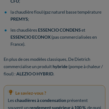
CFU
;
la chaudière fioul/gaz naturel basse température
PREMYS
;
les chaudières
ESSENCIO CONDENS
et
ESSENCIO ECONOX
(pas commercialisées en
France).
En plus de ces modèles classiques, De Dietrich
commercialise un produit
hybride
(pompe à chaleur /
fioul) :
ALEZIO O HYBRID
.
Le saviez-vous ?
Les
chaudières à condensation
présentent
souvent un
rendement supérieur à 100 %
, de quoi