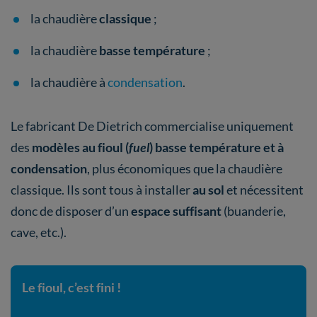
la chaudière
classique
;
la chaudière
basse température
;
la chaudière à
condensation
.
Le fabricant De Dietrich commercialise uniquement
des
modèles au fioul (
fuel
) basse température et à
condensation
, plus économiques que la chaudière
classique. Ils sont tous à installer
au sol
et nécessitent
donc de disposer d’un
espace suffisant
(buanderie,
cave, etc.).
Le fioul, c’est fini !