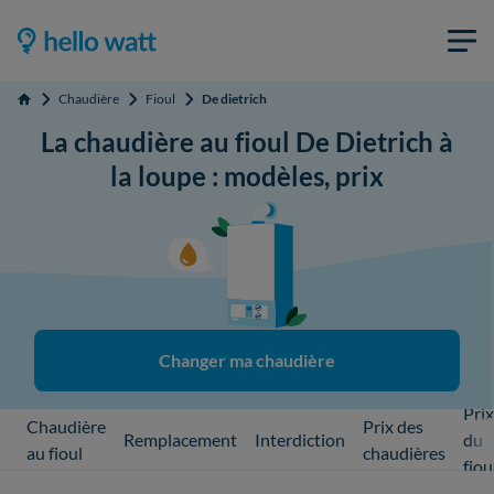
Chaudière
Fioul
De dietrich
Accueil
La chaudière au fioul De Dietrich à
la loupe : modèles, prix
Changer ma chaudière
Prix
Chaudière
Prix des
Remplacement
Interdiction
du
au fioul
chaudières
fiou