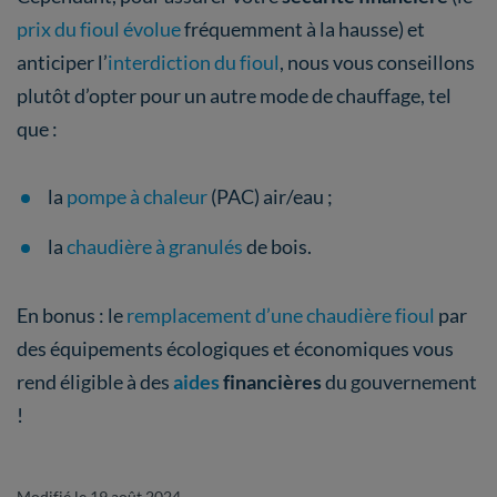
prix du fioul évolue
fréquemment à la hausse) et
anticiper l’
interdiction du fioul
, nous vous conseillons
plutôt d’opter pour un autre mode de chauffage, tel
que :
la
pompe à chaleur
(PAC) air/eau ;
la
chaudière à granulés
de bois.
En bonus : le
remplacement d’une chaudière fioul
par
des équipements écologiques et économiques vous
rend éligible à des
aides
financières
du gouvernement
!
Modifié le 19 août 2024