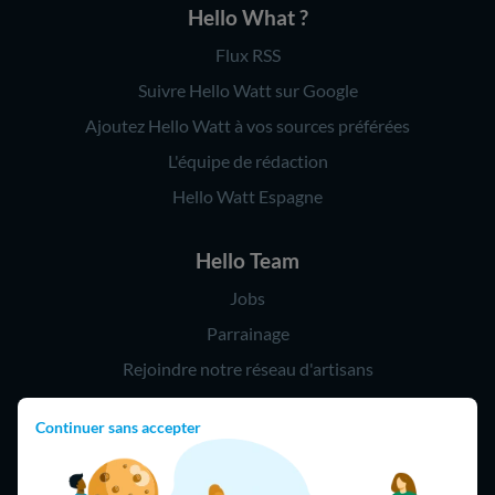
Hello What ?
Flux RSS
Suivre Hello Watt sur Google
Ajoutez Hello Watt à vos sources préférées
L'équipe de rédaction
Hello Watt Espagne
Hello Team
Jobs
Parrainage
Rejoindre notre réseau d'artisans
Continuer sans accepter
Hello !
09 75 18 60 60
(8h-21h)