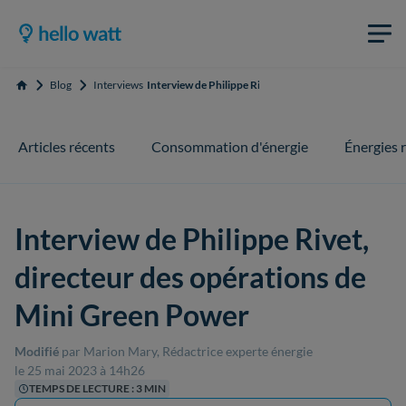
Blog
Interviews
Interview de Philippe Rivet, directeur des opérations
Accueil
Articles récents
Consommation d'énergie
Énergies 
Interview de Philippe Rivet,
directeur des opérations de
Mini Green Power
Modifié
par Marion Mary, Rédactrice experte énergie
le 25 mai 2023 à 14h26
TEMPS DE LECTURE : 3 MIN