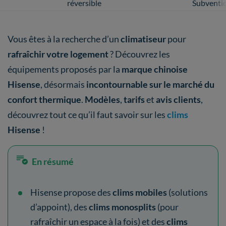
réversible
Subventi
Vous êtes à la recherche d’un
climatiseur
pour
rafraîchir votre logement
? Découvrez les
équipements proposés par la
marque chinoise
Hisense
, désormais
incontournable sur le marché du
confort thermique
.
Modèles
,
tarifs
et
avis clients
,
découvrez tout ce qu’il faut savoir sur les
clims
Hisense
!
En résumé
Hisense propose des
clims mobiles
(solutions
d’appoint), des
clims monosplits
(pour
rafraîchir un espace à la fois) et des
clims