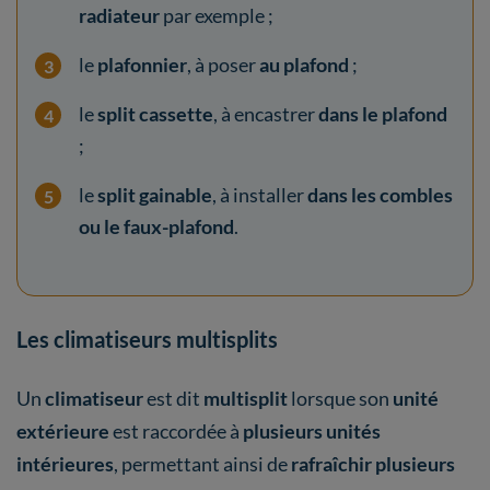
radiateur
par exemple ;
le
plafonnier
, à poser
au plafond
;
le
split cassette
, à encastrer
dans le plafond
;
le
split gainable
, à installer
dans les combles
ou le faux-plafond
.
Les climatiseurs multisplits
Un
climatiseur
est dit
multisplit
lorsque son
unité
extérieure
est raccordée à
plusieurs unités
intérieures
, permettant ainsi de
rafraîchir plusieurs