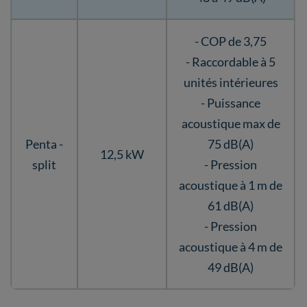
- COP de 3,75
- Raccordable à 5
unités intérieures
- Puissance
acoustique max de
Penta -
75 dB(A)
12,5 kW
split
- Pression
acoustique à 1 m de
61 dB(A)
- Pression
acoustique à 4 m de
49 dB(A)