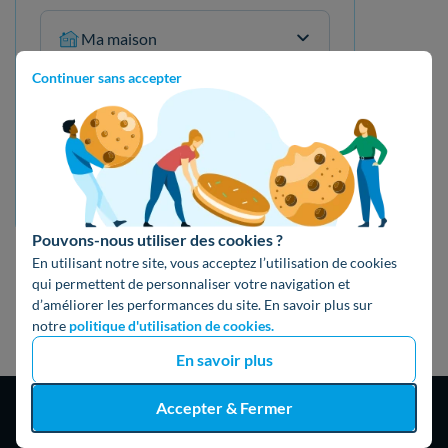
Ma maison
Âge de votre logement
Continuer sans accepter
Entre 2 et 15 ans
Mon devis gratuit
Pouvons-nous utiliser des cookies ?
En utilisant notre site, vous acceptez l’utilisation de cookies
qui permettent de personnaliser votre navigation et
d’améliorer les performances du site. En savoir plus sur
notre
politique d'utilisation de cookies.
En savoir plus
Accepter & Fermer