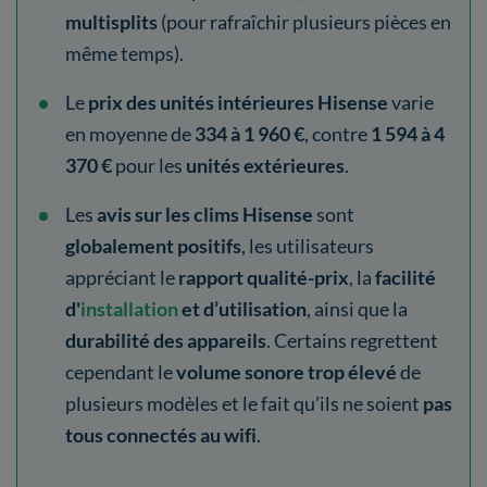
multisplits
(pour rafraîchir plusieurs pièces en
même temps).
Le
prix des unités intérieures Hisense
varie
en moyenne de
334 à 1 960 €
, contre
1 594 à 4
370 €
pour les
unités extérieures
.
Les
avis sur les clims Hisense
sont
globalement positifs
, les utilisateurs
appréciant le
rapport qualité-prix
, la
facilité
d'
installation
et d’utilisation
, ainsi que
la
durabilité des appareils
. Certains regrettent
cependant le
volume sonore
trop élevé
de
plusieurs modèles et le fait qu’ils ne soient
pas
tous connectés au wifi
.