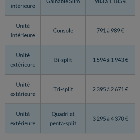
Gainable Slim
983 à 1 185 €
intérieure
Unité
Console
791 à 989 €
intérieure
Unité
Bi-split
1 594 à 1 943 €
extérieure
Unité
Tri-split
2 395 à 2 671 €
extérieure
Unité
Quadri et
3 295 à 4 370 €
extérieure
penta-split