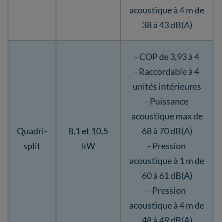
acoustique à 4 m de
38 à 43 dB(A)
- COP de 3,93 à 4
- Raccordable à 4
unités intérieures
- Puissance
acoustique max de
Quadri-
8,1 et 10,5
68 à 70 dB(A)
split
kW
- Pression
acoustique à 1 m de
60 à 61 dB(A)
- Pression
acoustique à 4 m de
48 à 49 dB(A)