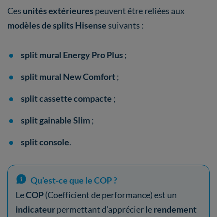
Ces
unités extérieures
peuvent être reliées aux
modèles de splits
Hisense
suivants :
split mural Energy Pro Plus
;
split mural New Comfort
;
split cassette compacte
;
split gainable Slim
;
split console
.
Qu’est-ce que le COP ?
Le
COP
(Coefficient de performance) est un
indicateur
permettant d’apprécier le
rendement