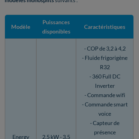
modèles monosplits
suivants :
Puissances
Modèle
Caractéristiques
disponibles
- COP de 3,2 à 4,2
- Fluide frigorigène
R32
- 360 Full DC
Inverter
- Commande wifi
- Commande smart
voice
- Capteur de
présence
Energy
2,5 kW - 3,5