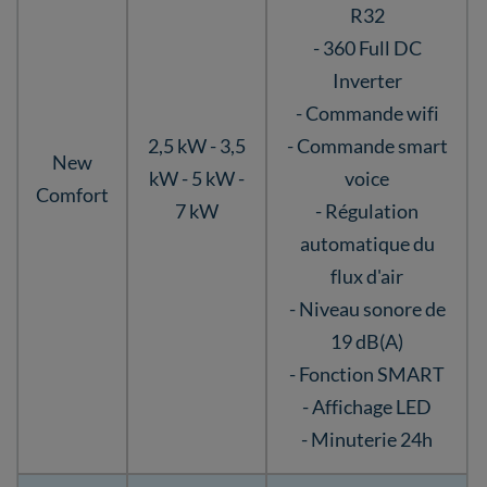
R32
- 360 Full DC
Inverter
- Commande wifi
2,5 kW - 3,5
- Commande smart
New
kW - 5 kW -
voice
Comfort
7 kW
- Régulation
automatique du
flux d'air
- Niveau sonore de
19 dB(A)
- Fonction SMART
- Affichage LED
- Minuterie 24h