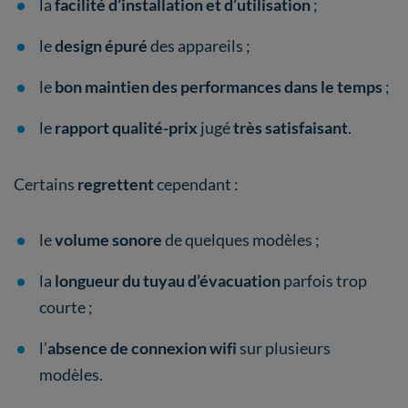
la
facilité d’installation
et d’utilisation
;
le
design épuré
des appareils ;
le
bon maintien des performances dans le temps
;
le
rapport qualité-prix
jugé
très satisfaisant
.
Certains
regrettent
cependant :
le
volume sonore
de quelques modèles ;
la
longueur du tuyau d’évacuation
parfois trop
courte ;
l’
absence de connexion wifi
sur plusieurs
modèles.