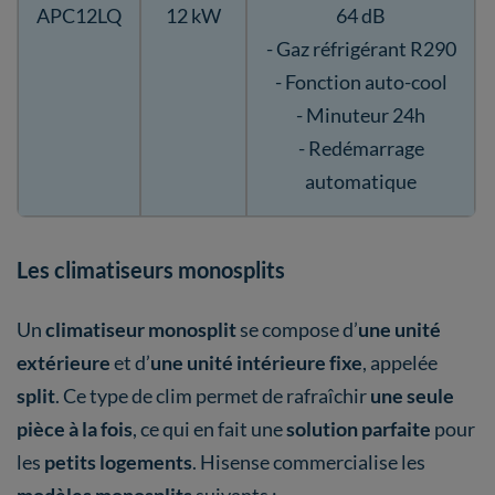
APC12LQ
12 kW
64 dB
- Gaz réfrigérant R290
- Fonction auto-cool
- Minuteur 24h
- Redémarrage
automatique
Les climatiseurs monosplits
Un
climatiseur monosplit
se compose d’
une unité
extérieure
et d’
une unité intérieure fixe
, appelée
split
. Ce type de clim permet de rafraîchir
une seule
pièce à la fois
, ce qui en fait une
solution parfaite
pour
les
petits logements
. Hisense commercialise les