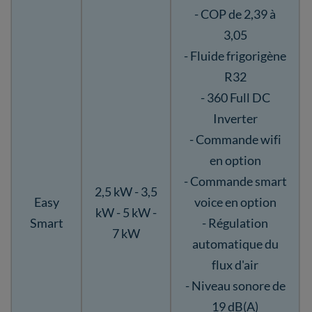
- COP de 2,39 à
3,05
- Fluide frigorigène
R32
- 360 Full DC
Inverter
- Commande wifi
en option
- Commande smart
2,5 kW - 3,5
Easy
voice en option
kW - 5 kW -
Smart
- Régulation
7 kW
automatique du
flux d'air
- Niveau sonore de
19 dB(A)