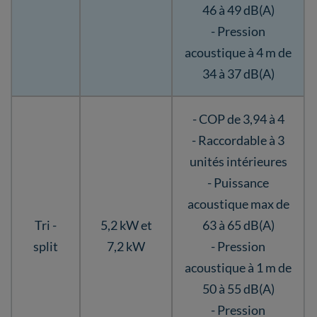
46 à 49 dB(A)
- Pression
acoustique à 4 m de
34 à 37 dB(A)
- COP de 3,94 à 4
- Raccordable à 3
unités intérieures
- Puissance
acoustique max de
Tri -
5,2 kW et
63 à 65 dB(A)
split
7,2 kW
- Pression
acoustique à 1 m de
50 à 55 dB(A)
- Pression