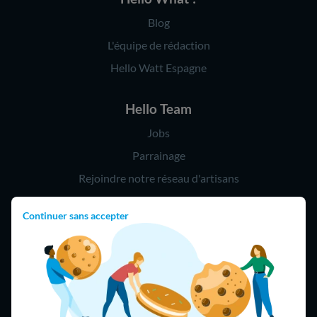
Blog
L'équipe de rédaction
Hello Watt Espagne
Hello Team
Jobs
Parrainage
Rejoindre notre réseau d'artisans
Continuer sans accepter
Hello !
09 75 18 60 60
(8h-21h)
75018 Paris