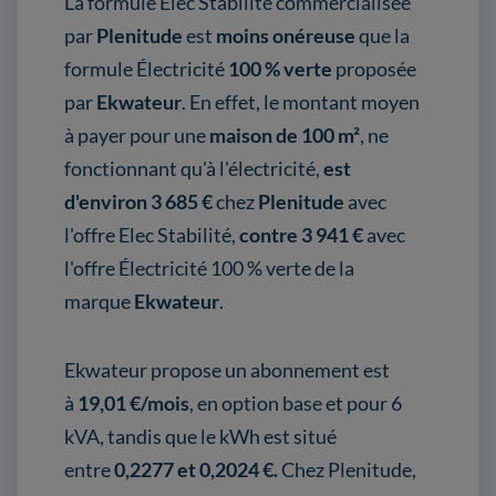
La formule Elec Stabilité commercialisée
par
Plenitude
est
moins onéreuse
que la
formule Électricité
100 % verte
proposée
par
Ekwateur
. En effet, le montant moyen
à payer pour une
maison de 100 m²
, ne
fonctionnant qu'à l'électricité,
est
d'environ 3 685 €
chez
Plenitude
avec
l'offre Elec Stabilité,
contre 3 941 €
avec
l'offre Électricité 100 % verte de la
marque
Ekwateur
.
Ekwateur propose un abonnement est
à
19,01 €/mois
, en option base et pour 6
kVA, tandis que le kWh est situé
entre
0,2277 et 0,2024 €.
Chez Plenitude,