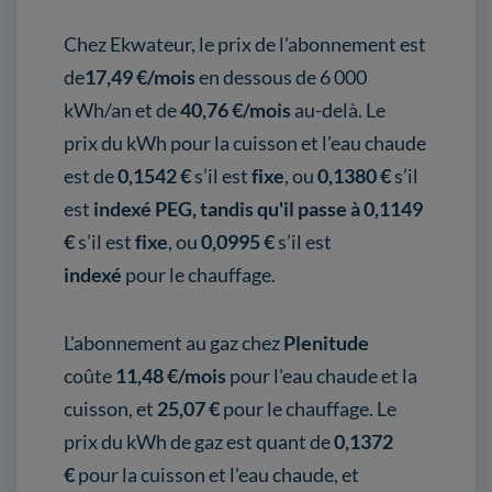
Chez Ekwateur, le prix de l'abonnement est
de
17,49
€/mois
en dessous de 6 000
kWh/an et de
40,76
€/mois
au-delà. Le
prix du kWh pour la cuisson et l'eau chaude
est de
0,1542 €
s’il est
fixe
, ou
0,1380 €
s’il
est
indexé PEG, tandis qu'il passe à 0,1149
€
s’il est
fixe
, ou
0,0995 €
s’il est
indexé
pour le chauffage.
L'abonnement au gaz chez
Plenitude
coûte
11,48 €/mois
pour l'eau chaude et la
cuisson,
et
25,07 €
pour le chauffage. Le
prix du kWh de gaz est quant de
0,1372
€
pour la cuisson et l'eau chaude, et