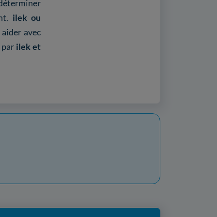
 déterminer
ent.
ilek ou
 aider avec
s par
ilek et