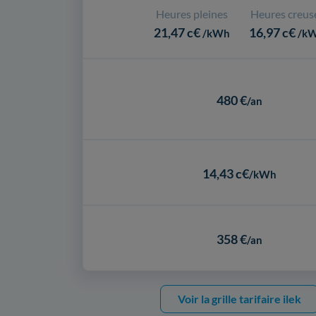
Heures pleines
Heures creus
21,47 c€
16,97 c€
/kWh
/k
480 €
/an
14,43 c€
/kWh
358 €
/an
Voir la grille tarifaire ilek