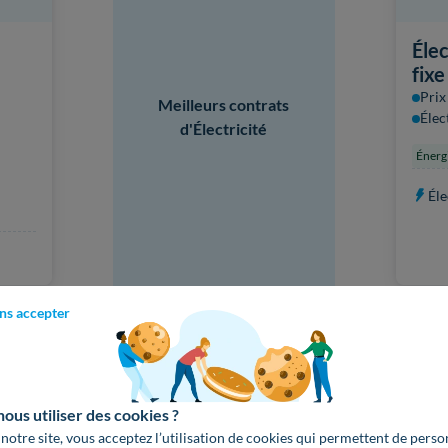
Élec
fixe
Prix
Meilleurs contrats
Élec
d'Électricité
Énerg
Éle
ns accepter
us utiliser des cookies ?
 notre site, vous acceptez l’utilisation de cookies qui permettent de perso