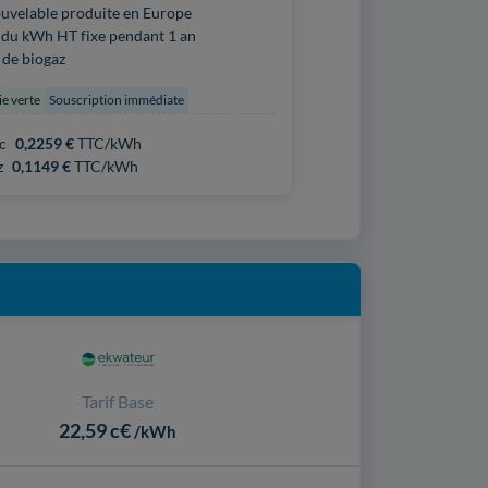
uvelable produite en Europe
 du kWh HT fixe pendant 1 an
de biogaz
ie verte
Souscription immédiate
c
0,2259 €
TTC/kWh
z
0,1149 €
TTC/kWh
Tarif Base
22,59 c€
/kWh