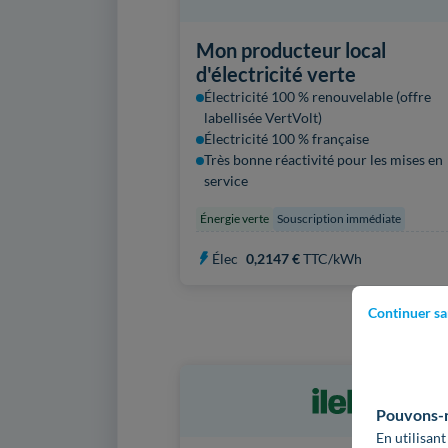
Mon producteur local
d'électricité verte
Électricité 100 % renouvelable (offre
labellisée VertVolt)
Électricité 100 % française
Très bonne réactivité pour les mises en
service
Énergie verte
Souscription immédiate
Élec
0,2147 €
TTC/kWh
Continuer sa
Pouvons-no
En utilisant