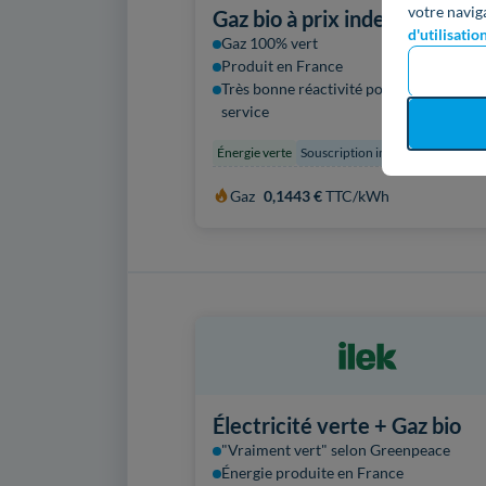
votre navig
Gaz bio à prix indexé
d'utilisatio
Gaz 100% vert
Produit en France
Très bonne réactivité pour les mises en
service
Énergie verte
Souscription immédiate
Gaz
0,1443 €
TTC/kWh
Électricité verte + Gaz bio
"Vraiment vert" selon Greenpeace
Énergie produite en France