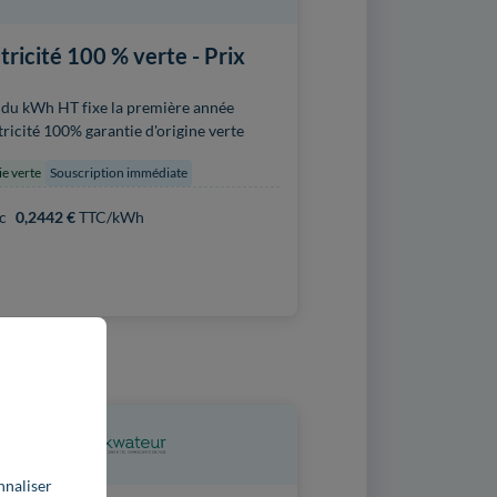
tricité 100 % verte - Prix
 du kWh HT fixe la première année
tricité 100% garantie d'origine verte
ie verte
Souscription immédiate
c
0,2442 €
TTC/kWh
nnaliser