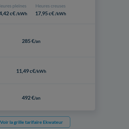
eures pleines
Heures creuses
4,42 c€
17,95 c€
/kWh
/kWh
285 €
/an
11,49 c€
/kWh
492 €
/an
Voir la grille tarifaire Ekwateur