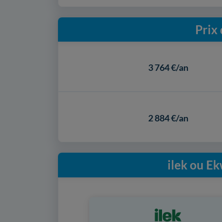
Prix
3 764 €/an
2 884 €/an
ilek ou Ek