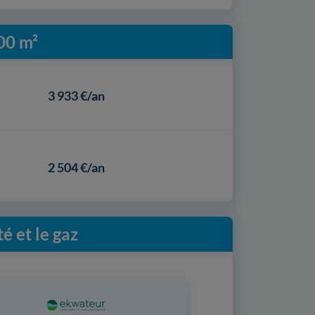
00 m²
3 933 €/an
2 504 €/an
é et le gaz