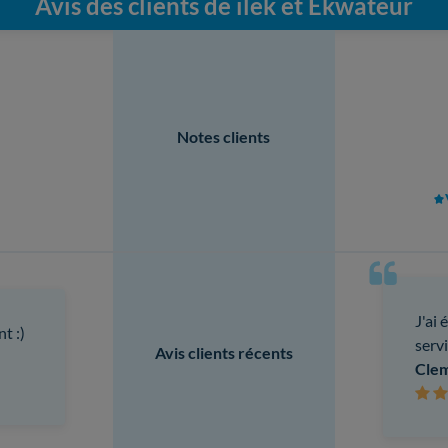
Avis des clients de ilek et Ekwateur
Notes clients
J'ai 
t :)
servi
Avis clients récents
Cle