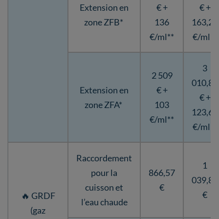
Extension en
€ +
€ +
zone ZFB*
136
163,20
€/ml**
€/ml**
3
2 509
010,80
Extension en
€ +
€ +
zone ZFA*
103
123,60
€/ml**
€/ml**
Raccordement
1
pour la
866,57
039,88
cuisson et
€
€
🔥 GRDF
l’eau chaude
(gaz