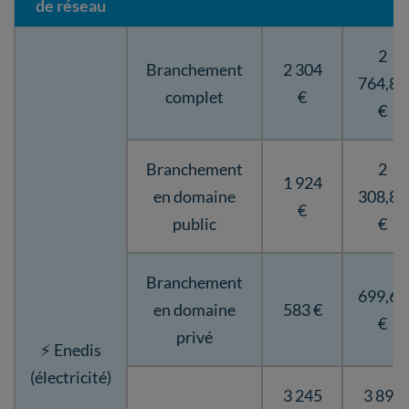
de réseau
2
Branchement
2 304
764,80
complet
€
€
Branchement
2
1 924
en domaine
308,80
€
public
€
Branchement
699,60
en domaine
583 €
€
privé
⚡ Enedis
(électricité)
3 245
3 894