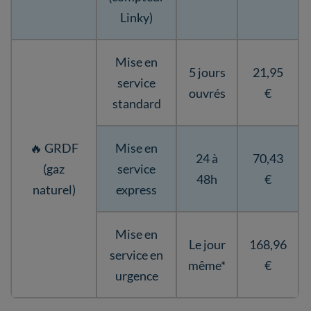
Linky)
Mise en
5 jours
21,95
service
ouvrés
€
standard
🔥 GRDF
Mise en
24 à
70,43
(gaz
service
48h
€
naturel)
express
Mise en
Le jour
168,96
service en
même*
€
urgence