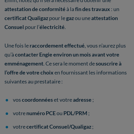
Enfin, notez qu’il sera nécessaire d’obtenir une
attestation de conformité
à la
fin des travaux
: un
certificat Qualigaz
pour le
gaz
ou une
attestation
Consuel
pour l’
électricité
.
Une fois le
raccordement effectué
, vous n’aurez plus
qu’à
contacter Engie environ un mois avant votre
emménagement
. Ce sera le moment de
souscrire à
l’offre de votre choix
en fournissant les informations
suivantes au prestataire :
vos
coordonnées
et votre
adresse
;
votre
numéro PCE
ou
PDL/PRM
;
votre
certificat Consuel/Qualigaz
;