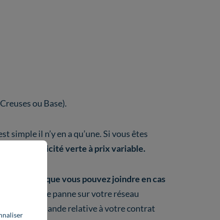
s Creuses ou Base).
st simple il n’y en a qu’une. Si vous êtes
t une
électricité verte à prix variable.
des services que vous pouvez joindre en cas
 vous avez une panne sur votre réseau
out autre demande relative à votre contrat
nnaliser