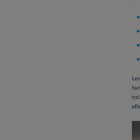
Les
fac
tot
eff