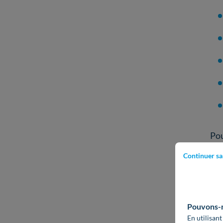
Pou
cli
Continuer sa
Jus
de
Pouvons-no
éle
En utilisant