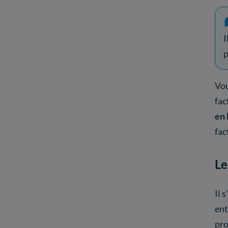
I
p
Vou
fac
en
fac
Le
Il s
ent
pro