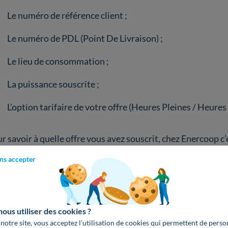
Le numéro de référence client ;
Le numéro de PDL (Point De Livraison) ;
Le lieu de consommation ;
La puissance souscrite ;
L’option tarifaire de votre offre (Heures Pleines / Heure
r savoir à quelle offre vous avez souscrit, chez Enercoop c’e
ent, vous êtes abonné à l
’offre 100 % renouvelable
proposan
ns accepter
te en dessous, vous trouverez également un
récapitulatif 
 problème
. Il est notamment indiqué le numéro d’Enedis si
us utiliser des cookies ?
ctrique, ainsi que les coordonnées du service client pour t
 notre site, vous acceptez l’utilisation de cookies qui permettent de perso