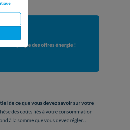
itique
dans la jungle des offres énergie !
tiel de ce que vous devez savoir sur votre
thèse des coûts liés à votre consommation
nd à la somme que vous devez régler. .