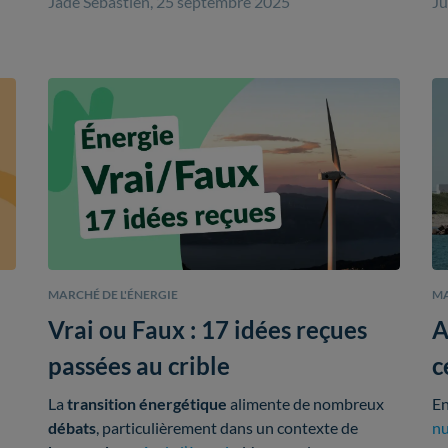
Jade Sebastien, 25 septembre 2025
Ju
ét
de
MARCHÉ DE L'ÉNERGIE
MA
Vrai ou Faux : 17 idées reçues
A
passées au crible
c
E
La
transition énergétique
alimente de nombreux
E
débats
, particulièrement dans un contexte de
nu