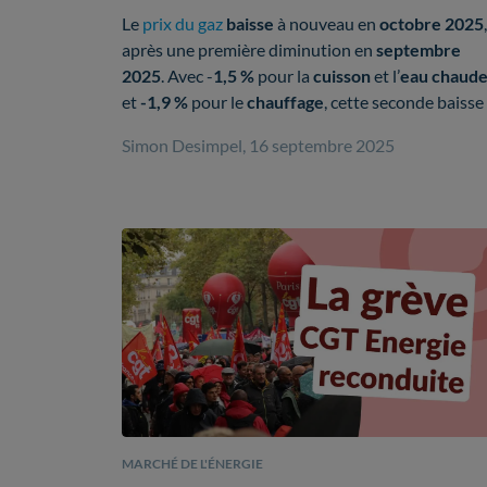
2025
Le
prix du gaz
baisse
à nouveau en
octobre 2025
,
après une première diminution en
septembre
2025
. Avec -
1,5 %
pour la
cuisson
et l’
eau chaud
et
-1,9 %
pour le
chauffage
, cette seconde baisse
suffit-elle à compenser la
hausse de fiscalité
au
Simon Desimpel, 16 septembre 2025
mois d’
août 2025
?
En résumé :
Le
prix du kWh au prix repère de vente
du gaz
(PRVG) passe à
0,1345 €
TTC/kWh
pour la
cuisson
et l’
eau
chaude
, soit
1,5 %
de moins qu’en
septembre 2025
.
Pour le
chauffage
, le prix du kWh passe
à
0,1034 € TTC/kWh
, soit une baisse de
MARCHÉ DE L'ÉNERGIE