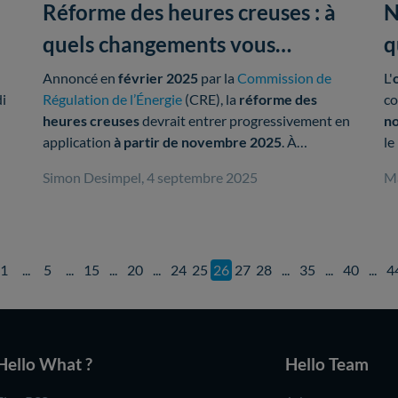
Réforme des heures creuses : à
N
quels changements vous
q
attendre ?
Annoncé en
février 2025
par la
Commission de
L'
di
Régulation de l’Énergie
(CRE), la
réforme des
co
heures creuses
devrait entrer progressivement en
no
application
à partir de novembre 2025
. À
le
l’approche de cette
évolution
majeure, des
3
Simon Desimpel, 4 septembre 2025
Ma
s
précisions ont été apportées.
ta
En résumé
Ce qui change en novembre 2025 :
1
5
15
20
24
25
26
27
28
35
40
4
Davantage d’
heures creuses
en journée,
entre
11h et 17h
.
Hello What ?
Hello Team
Les heures creuses seront
supprimées
le
matin
entre 7h et 11h
et le soir
entre