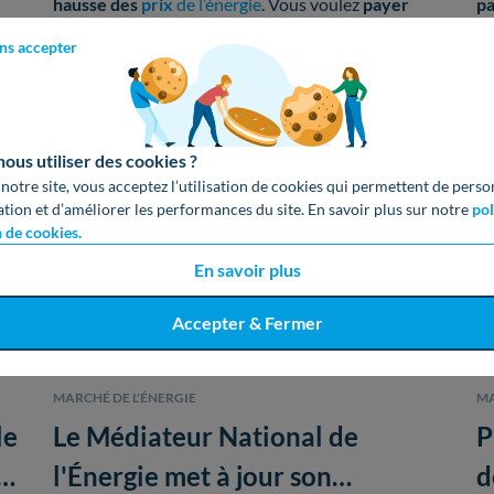
hausse des
prix
de l’énergie
. Vous voulez
payer
pa
moins cher
et comprendre les vrais
enjeux
ve
ns accepter
énergétiques
? On décortique
17 idées reçues
co
Simon Desimpel, 17 septembre 2025
Si
avec des
chiffres simples
et des
conseils faciles
à
pr
mettre en œuvre.
lo
us utiliser des cookies ?
 notre site, vous acceptez l’utilisation de cookies qui permettent de perso
ation et d’améliorer les performances du site. En savoir plus sur notre
pol
n de cookies.
En savoir plus
Accepter & Fermer
MARCHÉ DE L'ÉNERGIE
MA
le
Le Médiateur National de
P
e
l'Énergie met à jour son
d