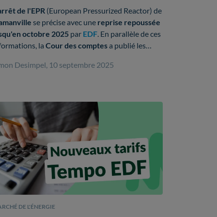
lamanville et ses coûts réels
arrêt de l'EPR
(European Pressurized Reactor) de
amanville
se précise avec une
reprise repoussée
squ'en octobre 2025
par
EDF
. En parallèle de ces
formations, la
Cour des comptes
a publié les
rcoûts officiels
de l’
EPR
, qui seraient de
23,7
mon Desimpel, 10 septembre 2025
lliards d’euros
.
RCHÉ DE L'ÉNERGIE