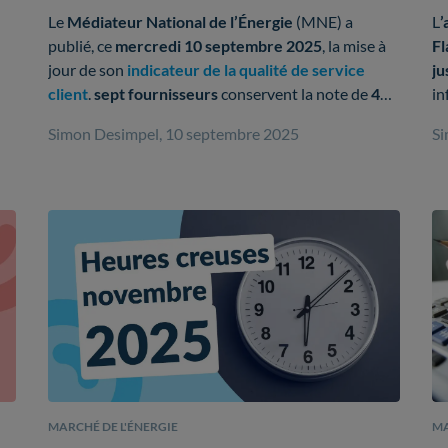
indicateur
F
Le
Médiateur National de l’Énergie
(MNE) a
L
’
publié, ce
mercredi 10 septembre 2025
, la mise à
Fl
e
jour de son
indicateur de la qualité de service
ju
client
.
sept fournisseurs
conservent la note de
4
in
étoiles
, tandis que
Primeo Énergie
et
Papernest
su
Simon Desimpel, 10 septembre 2025
Si
Énergie
font leur
entrée
au classement.
mi
MARCHÉ DE L'ÉNERGIE
MA