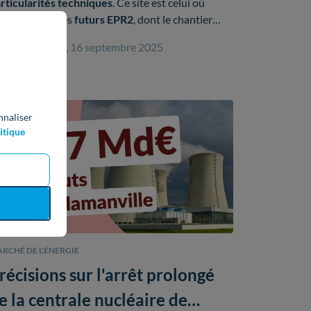
rticularités techniques
. Ce site est celui où
rront le jour les
futurs EPR2
, dont le chantier
nnaît des
avancées récentes
ainsi que des
mon Desimpel, 16 septembre 2025
otocoles innovants
signés avec les
acteurs
caux
.
nnaliser
itique
RCHÉ DE L'ÉNERGIE
récisions sur l'arrêt prolongé
e la centrale nucléaire de