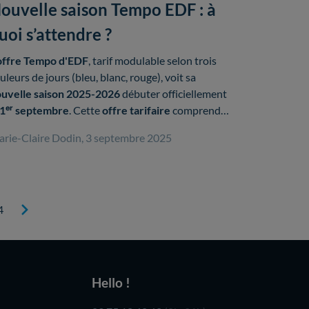
ouvelle saison Tempo EDF : à
uoi s’attendre ?
offre Tempo d'EDF
, tarif modulable selon trois
uleurs de jours (bleu, blanc, rouge), voit sa
uvelle saison 2025-2026
débuter officiellement
1ᵉʳ septembre
. Cette
offre tarifaire
comprend
00
jours bleus
économiques
,
43 jours blancs
à
rie-Claire Dodin, 3 septembre 2025
rif intermédiaire
et
22
jours rouges
à
tarif élevé
.
4
Hello !