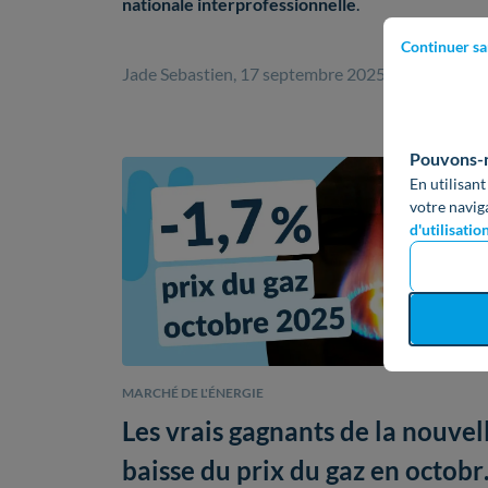
nationale interprofessionnelle
.
Continuer sa
Jade Sebastien, 17 septembre 2025
Pouvons-no
En utilisant
votre navig
d'utilisatio
MARCHÉ DE L'ÉNERGIE
Les vrais gagnants de la nouvel
baisse du prix du gaz en octobr