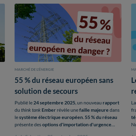
MARCHÉ DE L'ÉNERGIE
MA
55 % du réseau européen sans
L
solution de secours
r
Publié le
24 septembre 2025
, un nouveau
rapport
L
du
think tank
Ember
révèle une
faille majeure
dans
fr
le
système électrique européen
.
55 % du réseau
t
présente des
options d'importation d'urgence
Nu
limitées
,
augmentant le risque de
black-out
.
so