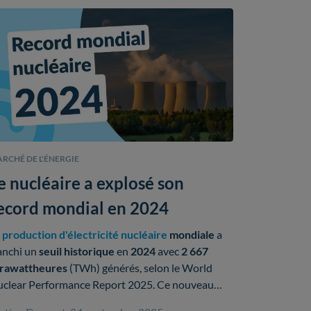
RCHÉ DE L'ÉNERGIE
e nucléaire a explosé son
ecord mondial en 2024
a
production d'électricité nucléaire
mondiale
a
anchi un
seuil historique
en
2024
avec
2 667
érawattheures
(TWh)
générés, selon le World
clear Performance Report 2025. Ce nouveau
mmet efface le précédent record de
2 660 TWh