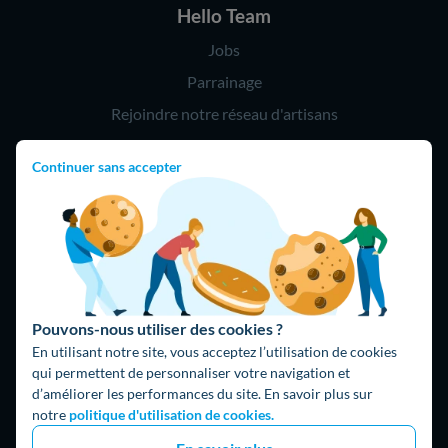
Hello Team
Jobs
Parrainage
Rejoindre notre réseau d'artisans
Continuer sans accepter
Hello !
09 75 18 60 60
(8h-21h)
75018 Paris
Pouvons-nous utiliser des cookies ?
En utilisant notre site, vous acceptez l’utilisation de cookies
qui permettent de personnaliser votre navigation et
d’améliorer les performances du site. En savoir plus sur
Fait avec ⚡ par Hello Watt
notre
politique d'utilisation de cookies.
© 2026 Hello Watt |
CGU
|
Mentions légales
|
Données