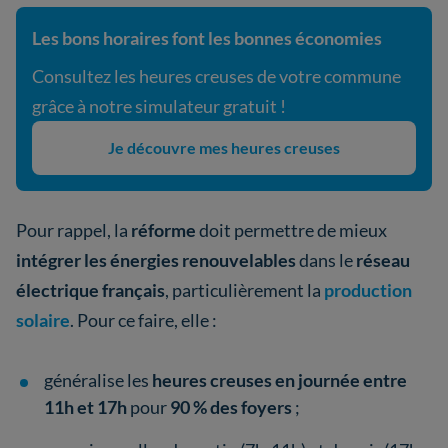
Les bons horaires font les bonnes économies
Consultez les heures creuses de votre commune
grâce à notre simulateur gratuit !
Je découvre mes heures creuses
Pour rappel, la
réforme
doit permettre de mieux
intégrer les énergies renouvelables
dans le
réseau
électrique français
, particulièrement la
production
solaire
. Pour ce faire, elle
:
généralise les
heures creuses en journée entre
11h et 17h
pour
90 % des foyers
;