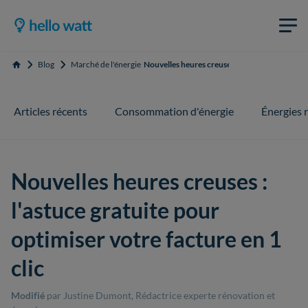
Blog
Marché de l'énergie
Nouvelles heures creuses : l'astuce gratuite po
Accueil
Articles récents
Consommation d'énergie
Énergies 
Nouvelles heures creuses :
l'astuce gratuite pour
optimiser votre facture en 1
clic
Modifié
par Justine Dumont, Rédactrice experte rénovation et