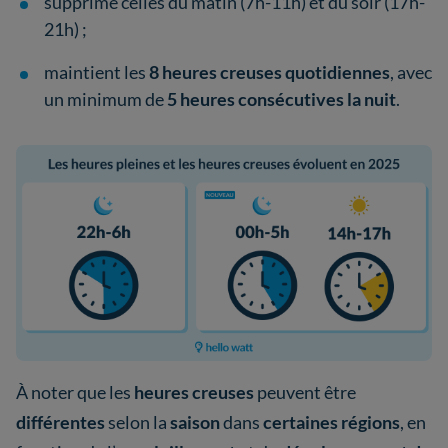
supprime celles du matin (7h-11h) et du soir (17h-
21h) ;
maintient les
8 heures creuses quotidiennes
, avec
un minimum de
5 heures consécutives la nuit
.
À noter que les
heures creuses
peuvent être
différentes
selon la
saison
dans
certaines régions
, en