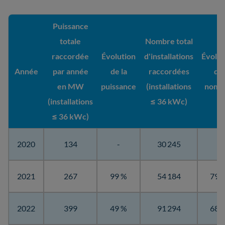
Puissance
totale
Nombre total
raccordée
Évolution
d'installations
Évolut
Année
par année
de la
raccordées
du
en MW
puissance
(installations
nomb
(installations
≤ 36 kWc)
≤ 36 kWc)
2020
134
-
30 245
-
2021
267
99 %
54 184
79 
2022
399
49 %
91 294
68 