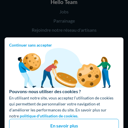
Hello Team
Jobs
Parrainage
Rejoindre notre réseau d'artisans
Continuer sans accepter
Hello !
09 75 18 60 60
(8h-21h)
75018 Paris
Pouvons-nous utiliser des cookies ?
En utilisant notre site, vous acceptez l’utilisation de cookies
qui permettent de personnaliser votre navigation et
d’améliorer les performances du site. En savoir plus sur
Fait avec ⚡ par Hello Watt
notre
politique d'utilisation de cookies.
© 2026 Hello Watt |
CGU
|
Mentions légales
|
Données
En savoir plus