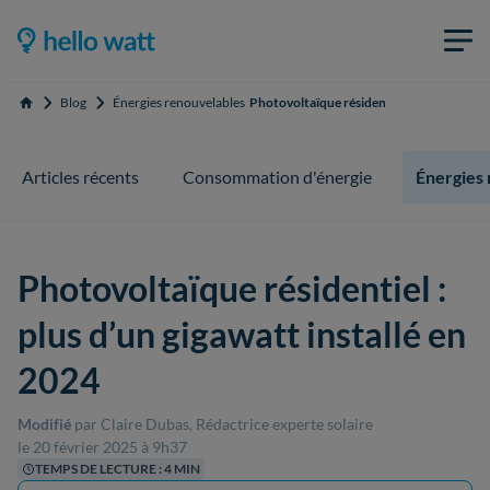
Blog
Énergies renouvelables
Photovoltaïque résidentiel : plus d’un gig
Accueil
Articles récents
Consommation d'énergie
Énergies
Photovoltaïque résidentiel :
plus d’un gigawatt installé en
2024
Modifié
par Claire Dubas, Rédactrice experte solaire
le 20 février 2025 à 9h37
TEMPS DE LECTURE : 4 MIN