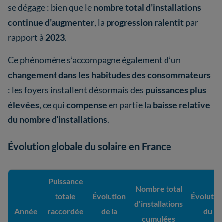
se dégage : bien que le
nombre total d’installations
continue d’augmenter
, la
progression ralentit
par
rapport à
2023
.
Ce phénomène s’accompagne également d’un
changement dans les habitudes des consommateurs
: les foyers installent désormais des
puissances plus
élevées
, ce qui
compense
en partie la
baisse relative
du nombre d’installations
.
Évolution globale du solaire en France
Puissance
Nombre total
totale
Évolution
Évolutio
d'installations
Année
raccordée
de la
du
cumulées