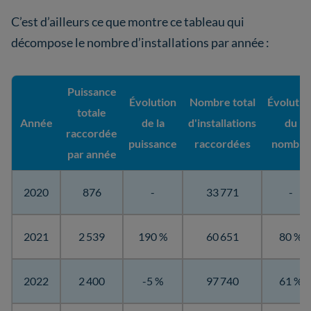
C’est d’ailleurs ce que montre ce tableau qui
décompose le nombre d’installations par année :
Puissance
Évolution
Nombre total
Évolutio
totale
Année
de la
d'installations
du
raccordée
puissance
raccordées
nombre
par année
2020
876
-
33 771
-
2021
2 539
190 %
60 651
80 %
2022
2 400
-5 %
97 740
61 %