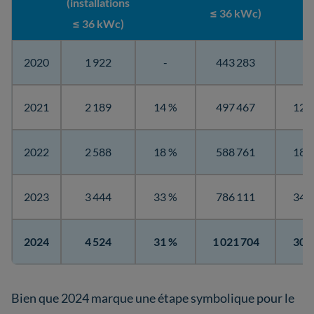
(installations
≤ 36 kWc)
≤ 36 kWc)
2020
1 922
-
443 283
-
2021
2 189
14 %
497 467
12 
2022
2 588
18 %
588 761
18 
2023
3 444
33 %
786 111
34 
2024
4 524
31 %
1 021 704
30 
Bien que 2024 marque une étape symbolique pour le