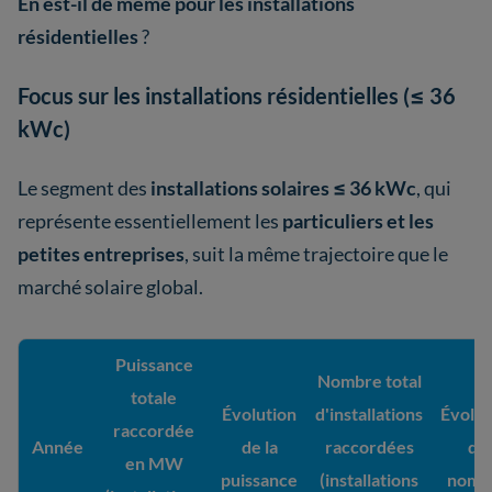
En est-il de même pour les installations
résidentielles
?
Focus sur les installations résidentielles (≤ 36
kWc)
Le segment des
installations solaires ≤ 36 kWc
, qui
représente essentiellement les
particuliers et les
petites entreprises
, suit la même trajectoire que le
marché solaire global.
Puissance
Nombre total
totale
Évolution
d'installations
Évolut
raccordée
Année
de la
raccordées
du
en MW
puissance
(installations
nomb