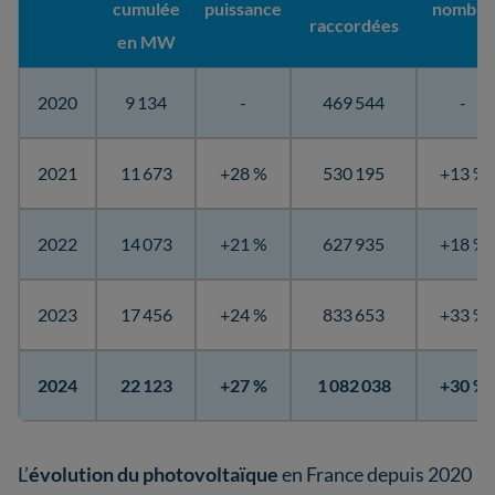
cumulée
puissance
nombre
raccordées
en MW
2020
9 134
-
469 544
-
2021
11 673
+28 %
530 195
+13 %
2022
14 073
+21 %
627 935
+18 %
2023
17 456
+24 %
833 653
+33 %
2024
22 123
+27 %
1 082 038
+30 %
L’
évolution du photovoltaïque
en France depuis 2020