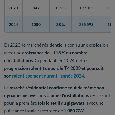
2023
842
111 %
199 065
118 
2024
1080
28 %
235 593
18 
En 2023, le marché résidentiel a connu une explosion
avec une
croissance de +118 % du nombre
d’installations
. Cependant, en 2024, cette
progression ralentit depuis le T4 2023 et poursuit
son
ralentissement durant l’année 2024
.
Le
marché résidentiel confirme tout de même son
dynamisme
avec un
volume d'installations
dépassant
pour la première fois le
seuil du gigawatt
, avec une
puissance totale raccordée de
1,080 GW
.