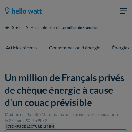
Blog
Marché de l'énergie
Un million de Français privés de chèque énergi
Accueil
Articles récents
Consommation d'énergie
Énergies 
Un million de Français privés
de chèque énergie à cause
d’un couac prévisible
Modifié
par Juliette Mariani, Journaliste énergie et rénovation
le 27 mars 2024 à 9h52
TEMPS DE LECTURE : 2 MIN