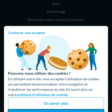
Jobs
Parrainage
Rejoindre notre réseau d'artisans
Continuer sans accepter
Hello !
09 75 18 60 60
(8h-21h)
75018 Paris
Pouvons-nous utiliser des cookies ?
En utilisant notre site, vous acceptez l’utilisation de cookies
qui permettent de personnaliser votre navigation et
d’améliorer les performances du site. En savoir plus sur
Fait avec ⚡ par Hello Watt
notre
politique d'utilisation de cookies.
© 2026 Hello Watt |
CGU
|
Mentions légales
|
Données
En savoir plus
personnelles
|
Cookies
|
Méthodologie et fonctionnement du