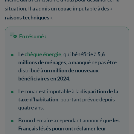
situation. Il a admis un
couac
imputable à des «
raisons techniques
».
En résumé :
Le
chèque énergie
, qui bénéficie à
5,6
millions de ménages
, a manqué ne pas être
distribué à
un million de nouveaux
bénéficiaires en 2024
.
Le couac est imputable à la
disparition de la
taxe d’habitation
, pourtant prévue depuis
quatre ans.
Bruno Lemaire a cependant annoncé que
les
Français lésés pourront réclamer leur