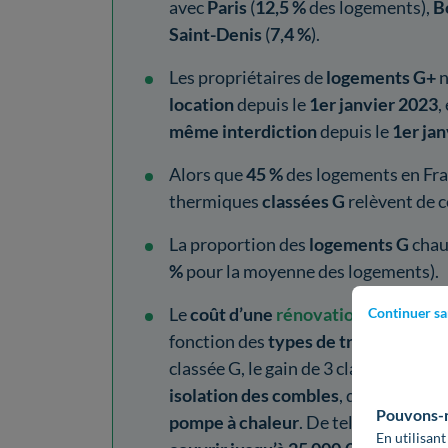
avec
Paris
(
12,5 %
des logements),
B
Saint-Denis
(
7,4 %
).
Les propriétaires de
logements G+
n
location
depuis le
1er janvier 2023
,
même interdiction
depuis le
1er ja
Alors que
45 %
des logements en Fra
thermiques
classées G
relèvent de c
La proportion des
logements G
chau
%
pour la moyenne des logements).
Le
coût d’une
rénovation énergétiq
Continuer sa
fonction des
types de travaux
réalis
classée G, le gain de 3 classes énerg
isolation des combles
, des
murs par 
Pouvons-no
pompe à chaleur
. De tels travaux c
En utilisant