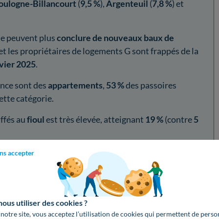
oulogne-Billancourt
(
9,5 %
),
Argenteuil
(
7,8 %
) et
e peuvent plus
conclure de nouveaux baux de
 et les propriétaires de logements G sont frappés de la
nvier 2025
.
nce sont des
appartements
,
53 %
des passoires
ette catégorie.
ffés au
fioul
est très élevée, atteignant
19 %
(contre
5
ue
pour une passoire thermique varie fortement en
ns accepter
és. Si on prend l’exemple d’une maison de 150 m²
étiques pourra s’obtenir par l’intermédiaire de 3 gestes :
l’extérieur
et
remplacement de la chaudière par une
us utiliser des cookies ?
oûtent environ
40 000 euros
, mais les
aides
peuvent
 notre site, vous acceptez l’utilisation de cookies qui permettent de perso