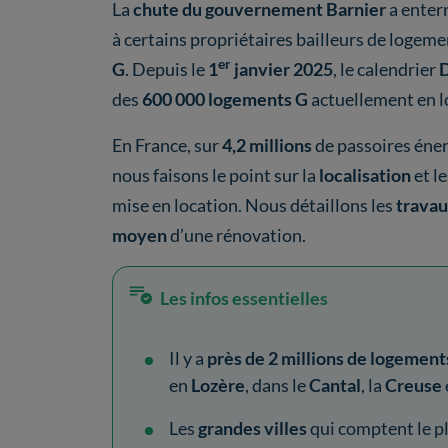
La
chute du gouvernement Barnier
a enterr
à certains propriétaires bailleurs de logem
er
G
. Depuis le
1
janvier 2025
, le calendrier
des
600 000 logements
G
actuellement en l
En France, sur
4,2 millions
de passoires éne
nous faisons le point sur la
localisation
et l
mise en location. Nous détaillons les
travau
moyen
d’une rénovation.
Les infos essentielles
Il y a
près de 2 millions de logement
en
Lozère
, dans le
Cantal
, la
Creuse
Les
grandes villes
qui comptent le p