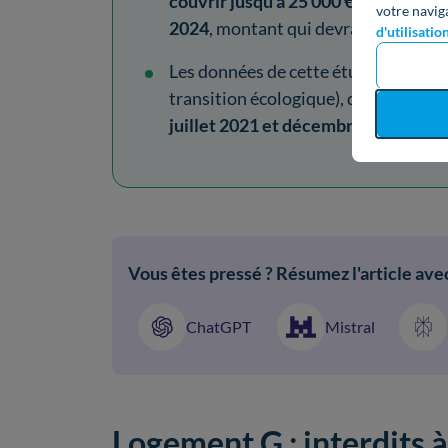
couvrir jusqu’à 25 000 €
pour ces tr
votre navig
2024
, montant qui devrait rester id
d'utilisatio
Les données de cette étude provienn
transition écologique), qui rassemb
juillet 2021 et décembre 2024
.
Vous êtes pressé ? Résumez l'article avec
ChatGPT
Mistral
Logement G : interdits à