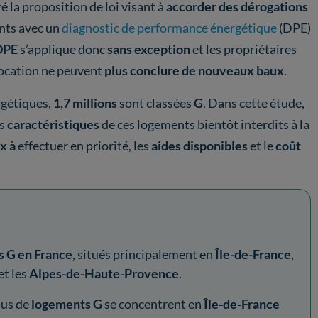
é la proposition de loi visant à
accorder des dérogations
ents avec un
diagnostic de performance énergétique
(DPE)
DPE
s’applique donc
sans exception
et les propriétaires
ocation ne peuvent
plus
conclure de nouveaux baux
.
rgétiques,
1,7 millions
sont classées
G
. Dans cette étude,
es
caractéristiques
de ces logements bientôt interdits à la
x à
effectuer en priorité, les
aides disponibles
et le
coût
s G en France
, situés principalement en
Île-de-France
,
et les
Alpes-de-Haute-Provence
.
lus de
logements G
se concentrent en
Île-de-France