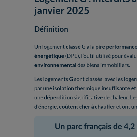
janvier 2025
Définition
Un logement
classé G
a la
pire performanc
énergétique
(DPE), l’outil utilisé pour évalu
environnemental
des biens immobiliers.
Les logements
G
sont classés, avec les log
par une
isolation thermique insuffisante
et
une
déperdition
significative de chaleur.
d’énergie
,
coûtent cher à chauffer
et ont u