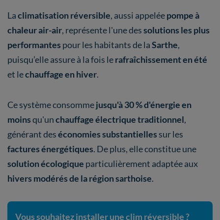
La
climatisation réversible
, aussi appelée
pompe à
chaleur air-air
, représente l'une des
solutions les plus
performantes
pour les habitants de la
Sarthe
,
puisqu’elle assure à la fois le
rafraîchissement en été
et le
chauffage en hiver
.
Ce système consomme
jusqu'à 30 % d'énergie en
moins
qu'un
chauffage électrique traditionnel
,
générant des
économies substantielles
sur les
factures énergétiques
. De plus, elle constitue une
solution écologique
particulièrement adaptée aux
hivers modérés de la région sarthoise
.
Vous souhaitez installer une clim réversible ?