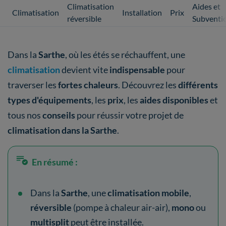
Climatisation
Aides et
Climatisation
Installation
Prix
réversible
Subventi
Dans la
Sarthe
, où les étés se réchauffent, une
climatisation
devient vite
indispensable
pour
traverser les
fortes chaleurs
. Découvrez les
différents
types d'équipements
, les
prix
, les
aides disponibles
et
tous nos
conseils
pour réussir votre projet de
climatisation dans la Sarthe
.
En résumé :
Dans la
Sarthe
, une
climatisation mobile
,
réversible
(pompe à chaleur air-air),
mono
ou
multisplit
peut être installée.