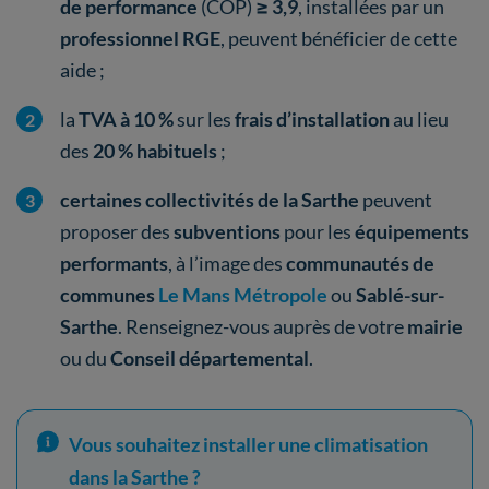
de performance
(COP)
≥ 3,9
, installées par un
professionnel RGE
, peuvent bénéficier de cette
aide ;
la
TVA à 10 %
sur les
frais d’installation
au lieu
des
20 % habituels
;
certaines collectivités de la Sarthe
peuvent
proposer des
subventions
pour les
équipements
performants
, à l’image des
communautés de
communes
Le Mans Métropole
ou
Sablé-sur-
Sarthe
. Renseignez-vous auprès de votre
mairie
ou du
Conseil départemental
.
Vous souhaitez installer une climatisation
dans la Sarthe ?