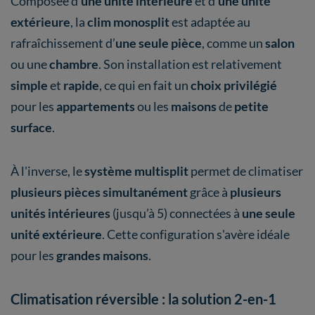
Composée d’
une unité intérieure
et d’
une unité
extérieure
, la
clim monosplit
est adaptée au
rafraîchissement d’
une seule pièce
, comme un
salon
ou une
chambre
. Son installation est relativement
simple
et
rapide
, ce qui en fait un
choix privilégié
pour les
appartements
ou les
maisons
de
petite
surface
.
À l'inverse, le
système multisplit
permet de climatiser
plusieurs pièces simultanément
grâce à
plusieurs
unités intérieures
(jusqu’à 5) connectées à
une seule
unité extérieure
. Cette configuration s'avère idéale
pour les
grandes maisons
.
Climatisation réversible : la solution 2-en-1