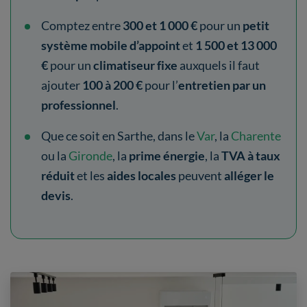
Comptez entre
300 et 1 000 €
pour un
petit
système mobile d’appoint
et
1 500 et 13 000
€
pour un
climatiseur fixe
auxquels il faut
ajouter
100 à 200 €
pour l’
entretien par un
professionnel
.
Que ce soit en Sarthe, dans le
Var
, la
Charente
ou la
Gironde
, la
prime énergie
, la
TVA à taux
réduit
et les
aides locales
peuvent
alléger le
devis
.