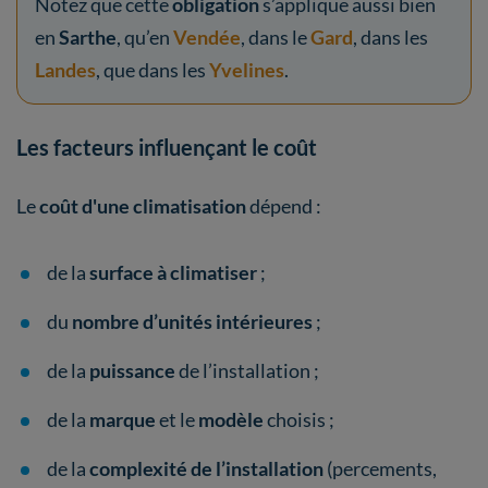
Notez que cette
obligation
s’applique aussi bien
en
Sarthe
, qu’en
Vendée
, dans le
Gard
, dans les
Landes
, que dans les
Yvelines
.
Les facteurs influençant le coût
Le
coût
d'une climatisation
dépend :
de la
surface à climatiser
;
du
nombre d’unités intérieures
;
de la
puissance
de l’installation ;
de la
marque
et le
modèle
choisis ;
de la
complexité de l’installation
(percements,