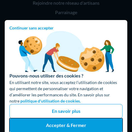
Rejoindre notre réseau d'artisans
Parrainage
Continuer sans accepter
Hello !
09 75 18 60 60
(8h-21h)
75018 Paris
Pouvons-nous utiliser des cookies ?
En utilisant notre site, vous acceptez l’utilisation de cookies
qui permettent de personnaliser votre navigation et
d’améliorer les performances du site. En savoir plus sur
Fait avec ⚡ par Hello Watt
notre
politique d'utilisation de cookies.
© 2026 Hello Watt |
CGU
|
Mentions légales
|
Données
En savoir plus
personnelles
|
Cookies
|
Méthodologie et fonctionnement du
comparateur
|
Traitement des avis
Accepter & Fermer