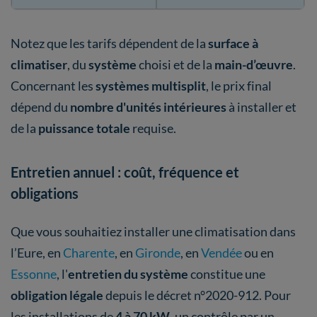
Notez que les tarifs dépendent de la
surface à
climatiser
, du
système
choisi et de la
main-d’œuvre
.
Concernant les
systèmes multisplit
, le prix final
dépend du
nombre d'unités intérieures
à installer et
de la
puissance totale
requise.
Entretien annuel : coût, fréquence et
obligations
Que vous souhaitiez installer une climatisation dans
l’Eure, en
Charente
, en
Gironde
, en
Vendée
ou en
Essonne
, l'
entretien du système
constitue une
obligation légale
depuis le décret n°2020-912. Pour
les installations de
4 à 70 kW
, un contrôle par un