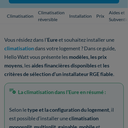
Climatisation
Aides et
Climatisation
Installation
Prix
réversible
Subventi
Vous résidez dans l’
Eure
et souhaitez installer une
climatisation
dans votre logement ? Dans ce guide,
Hello Watt vous présente les
modèles, les prix
moyens
, les
aides financières disponibles
et
les
critères de sélection d’un installateur RGE fiable
.
La climatisation dans l’Eure en résumé :
Selon le
type et la configuration du logement
, il
est possible d’installer une
climatisation
monosplit
,
multisplit
,
gainable
,
mobile
et