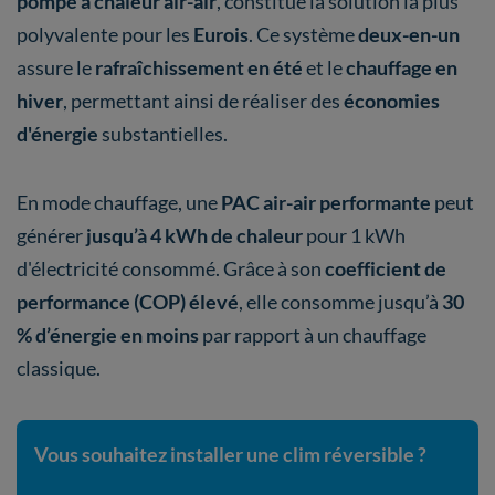
pompe à chaleur air-air
, constitue la solution la plus
polyvalente pour les
Eurois
. Ce système
deux-en-un
assure le
rafraîchissement en été
et le
chauffage en
hiver
, permettant ainsi de réaliser des
économies
d'énergie
substantielles.
En mode chauffage, une
PAC air-air performante
peut
générer
jusqu’à 4 kWh de chaleur
pour 1 kWh
d'électricité consommé. Grâce à son
coefficient de
performance (COP) élevé
, elle consomme jusqu’à
30
% d’énergie en moins
par rapport à un chauffage
classique.
Vous souhaitez installer une clim réversible ?