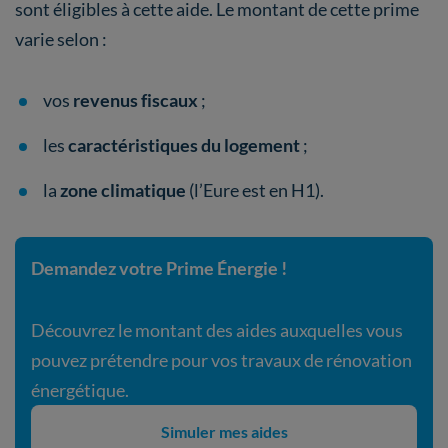
sont éligibles à cette aide. Le montant de cette prime
varie selon :
vos
revenus fiscaux
;
les
caractéristiques du logement
;
la
zone climatique
(l’Eure est en H1).
Demandez votre Prime Énergie !
Découvrez le montant des aides auxquelles vous
pouvez prétendre pour vos travaux de rénovation
énergétique.
Simuler mes aides