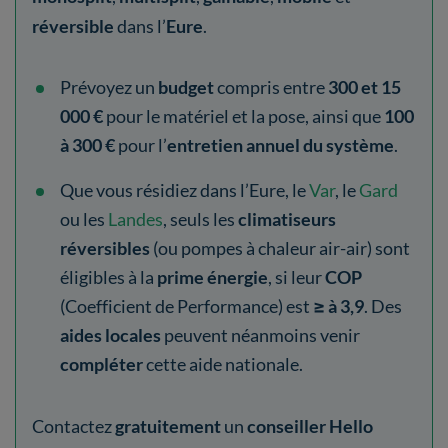
réversible
dans l’
Eure
.
Prévoyez un
budget
compris entre
300 et 15
000 €
pour le matériel et la pose, ainsi que
100
à 300 €
pour l’
entretien annuel du système
.
Que vous résidiez dans l’Eure, le
Var
, le
Gard
ou les
Landes
, seuls les
climatiseurs
réversibles
(ou pompes à chaleur air-air) sont
éligibles à la
prime énergie
, si leur
COP
(Coefficient de Performance) est
≥ à 3,9
. Des
aides locales
peuvent néanmoins venir
compléter
cette aide nationale.
Contactez
gratuitement
un
conseiller Hello