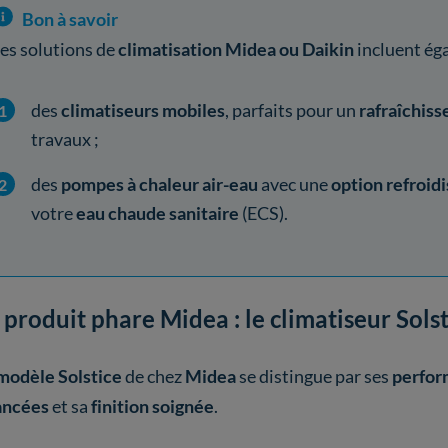
Bon à savoir
es solutions de
climatisation Midea ou Daikin
incluent ég
des
climatiseurs mobiles
, parfaits pour un
rafraîchis
travaux ;
des
pompes à chaleur air-eau
avec une
option refroid
votre
eau chaude sanitaire
(ECS).
 produit phare Midea : le climatiseur Sols
modèle Solstice
de chez
Midea
se distingue par ses
perfor
ancées
et sa
finition soignée
.