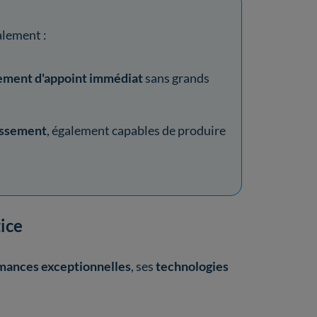
alement :
sement d'appoint immédiat
sans grands
issement
, également capables de produire
tice
mances exceptionnelles
, ses
technologies