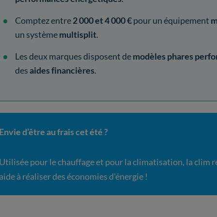
Comptez entre
2 000 et 4 000 €
pour un équipement
m
un système
multisplit
.
Les deux marques disposent de
modèles phares perf
des
aides financières
.
Envie d’être au frais cet été ?
Utilisée pour le chauffage et pour la climatisation, la clim 
aide à réaliser des économies d'énergie !