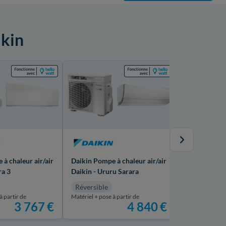
ikin
à chaleur air/air
Daikin Pompe à chaleur air/air
Daikin Pompe 
ra 3
Daikin - Ururu Sarara
Mural Comfo
Réversible
Réversible
à partir de
Matériel + pose à partir de
Matériel + pose 
3 767
€
4 840
€