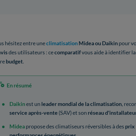
s hésitez entre une
climatisation
Midea ou Daikin
pour vo
avis
des utilisateurs : ce
comparatif
vous aide à identifier l
tre
budget
.
En résumé
Daikin
est un
leader mondial de la climatisation
, rec
service après-vente
(SAV) et son
réseau d'installateu
Midea
propose des climatiseurs réversibles à des
prix
performances énergétiques
.