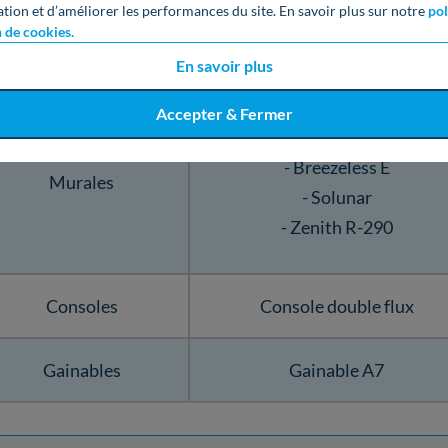
ation et d’améliorer les performances du site. En savoir plus sur notre
pol
n de cookies.
Unités intérieures
Midea
En savoir plus
Accepter & Fermer
- Solstice
- Breezeless E
Murales
- Solunar
- Zenith R-290
Consoles
Console double flux
Gainables
Gainable A7