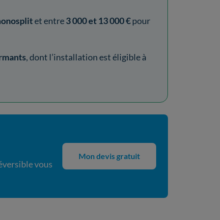
onosplit
et entre
3 000 et 13 000 €
pour
ormants
, dont l’installation est éligible à
Mon devis gratuit
réversible vous