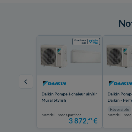
Not
Daikin Pompe à chaleur air/air
Daikin Pompe 
Mural Stylish
Daikin - Per
Réversible
Matériel + pose à partir de
Matériel + pose 
3 872
,
€
41