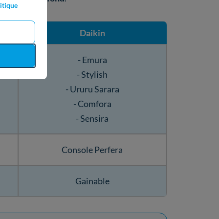
itique
Daikin
- Emura
- Stylish
- Ururu Sarara
- Comfora
- Sensira
Console Perfera
Gainable