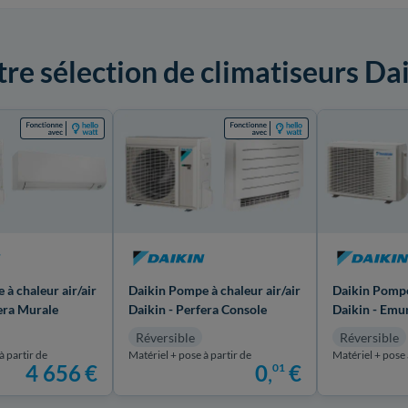
re sélection de climatiseurs Da
à chaleur air/air
Daikin Pompe à chaleur air/air
Daikin Pompe 
fera Murale
Daikin - Perfera Console
Daikin - Emu
Réversible
Réversible
à partir de
Matériel + pose à partir de
Matériel + pose 
4 656
€
0
,
€
01