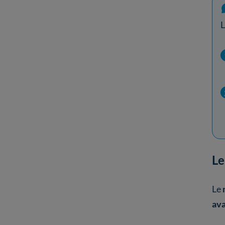
L
Le
Le
av