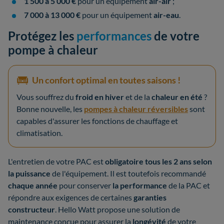
1 500 à 5 000 €
pour un équipement
air-air
;
7 000 à 13 000 €
pour un équipement
air-eau
.
Protégez les
performances
de votre
pompe à chaleur
Un confort optimal en toutes saisons !
Vous souffrez du
froid en hiver
et de la
chaleur en été
?
Bonne nouvelle, les
pompes à chaleur réversibles
sont
capables d'assurer les fonctions de chauffage et
climatisation.
L'entretien de votre PAC est
obligatoire tous les 2 ans selon
la puissance
de l'équipement. Il est toutefois recommandé
chaque année
pour conserver
la performance
de la PAC et
répondre aux exigences de certaines
garanties
constructeur
. Hello Watt propose une solution de
maintenance conçue pour assurer la
longévité
de votre