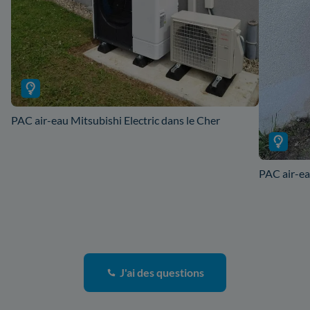
PAC air-eau Mitsubishi Electric dans le Cher
PAC air-ea
J'ai des questions