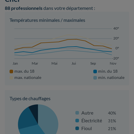
88 professionnels
dans votre département :
Températures minimales / maximales
40°
20°
0°
-20°
Jan
Mar
Mai
Jui
Sep
Nov
max. du 18
min. du 18
max. nationale
min. nationale
Types de chauffages
Autre
40%
Électricité
31%
Fioul
21%