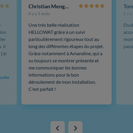
Christian Mengotti
Il y a 1 mois
Il y 
e
Une très belle réalisation
Etud
ion
HELLOWAT grâce à un suivi
acco
ler
particulièrement rigoureux tout au
mome
 Il
long des différentes étapes du projet.
paus
j'ai
Grâce notamment à Amandine, qui a
su toujours se montrer présente et
me communiquer les bonnes
informations pour le bon
 suite
déroulement de mon installation.
C'est parfait !