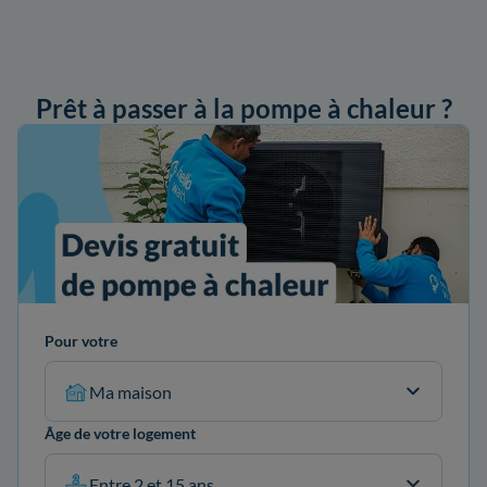
Prêt à passer à la pompe à chaleur ?
ander mon devis
Pour votre
Ma maison
Âge de votre logement
Entre 2 et 15 ans