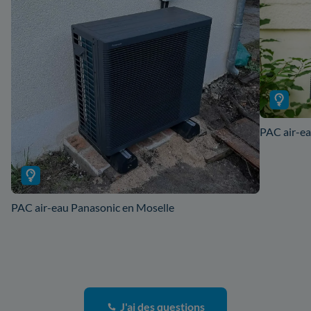
PAC air-ea
PAC air-eau Panasonic en Moselle
J'ai des questions