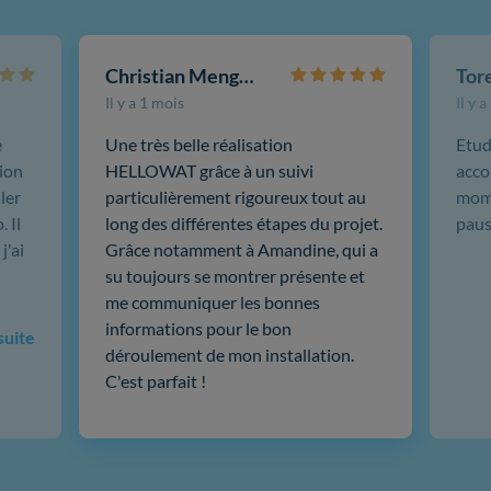
Christian Mengotti
Il y a 1 mois
Il y 
e
Une très belle réalisation
Etud
ion
HELLOWAT grâce à un suivi
acco
ler
particulièrement rigoureux tout au
mome
 Il
long des différentes étapes du projet.
paus
j'ai
Grâce notamment à Amandine, qui a
su toujours se montrer présente et
me communiquer les bonnes
informations pour le bon
 suite
déroulement de mon installation.
C'est parfait !