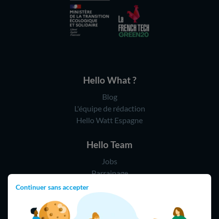
Hello What ?
Blog
L'équipe de rédaction
Hello Watt Espagne
Hello Team
Jobs
Parrainage
Rejoindre notre réseau d'artisans
Continuer sans accepter
Hello !