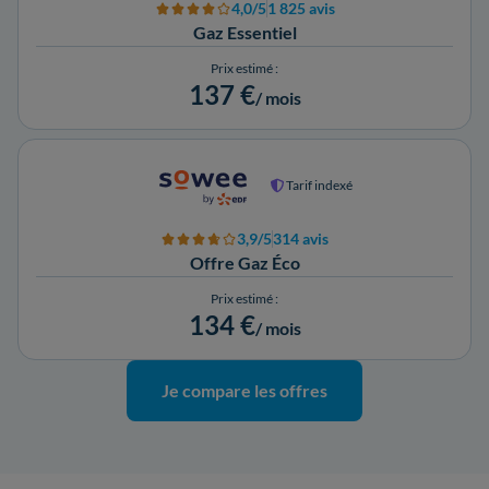
4,0/5
1 825 avis
Gaz Essentiel
Prix estimé :
137 €
/ mois
Tarif indexé
3,9/5
314 avis
Offre Gaz Éco
Prix estimé :
134 €
/ mois
Je compare les offres