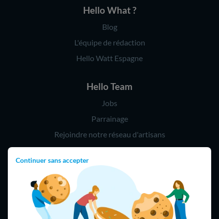
Hello What ?
Blog
L'équipe de rédaction
Hello Watt Espagne
Hello Team
Jobs
Parrainage
Rejoindre notre réseau d'artisans
Continuer sans accepter
Hello !
09 75 18 60 60
(8h-21h)
75018 Paris