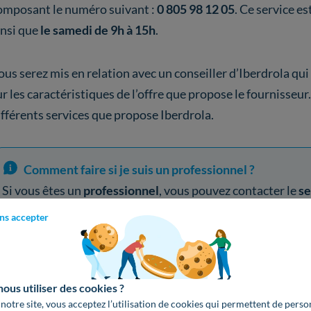
omposant le numéro suivant :
0 805 98 12 05
. Ce service es
insi que
le samedi de 9h à 15h
.
ous serez mis en relation avec un conseiller d’Iberdrola qu
ur les caractéristiques de l’offre que propose le fournisseur.
ifférents services que propose Iberdrola.
Comment faire si je suis un professionnel ?
Si vous êtes un
professionnel
, vous pouvez contacter le
se
téléphone en composant le numéro suivant :
0 800 90 21 
ns accepter
vendredi de 8h30 à 18h30
.
us utiliser des cookies ?
Trouvez la meilleure offre verte !
 notre site, vous acceptez l’utilisation de cookies qui permettent de perso