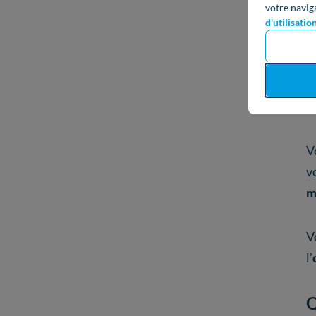
votre navig
d'utilisatio
V
v
m
V
l’
Q