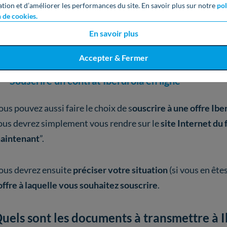
ation et d’améliorer les performances du site. En savoir plus sur notre
pol
n de cookies.
Hello Watt recherche pour vous les meilleurs tarifs verts
En savoir plus
jungle des offres énergie !
Accepter & Fermer
Souscrire un contrat Iberdrola en ligne
ous pouvez aussi faire le choix de s
ouscrire à une offre Ib
ous devrez simplement
vous rendre sur le
site Internet du
aintenant
”.
ous devrez ensuite
préciser votre situation
(si vous en ête
offre à laquelle vous souhaitez souscrire
.
uels sont les documents à transmettre à 