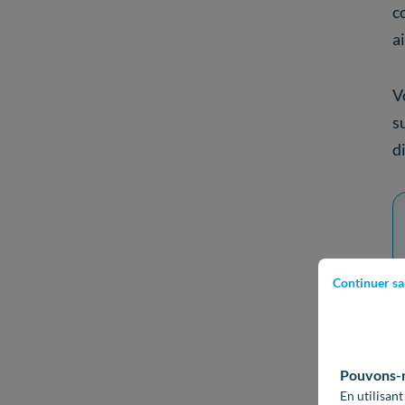
c
a
V
s
d
Continuer sa
Pouvons-no
En utilisant