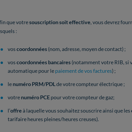
fin que votre
souscription soit effective
, vous devrez four
esquels :
vos
coordonnées
(nom, adresse, moyen de contact) ;
vos
coordonnées bancaires
(notamment votre RIB, si v
automatique pour le
paiement de vos factures
) ;
le
numéro PRM/PDL
de votre compteur électrique ;
votre
numéro PCE
pour votre compteur de gaz;
l’
offre
à laquelle vous souhaitez souscrire ainsi que les
tarifaire heures pleines/heures creuses).