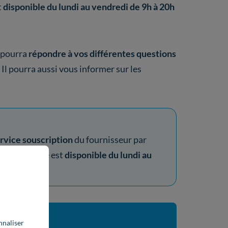
t
disponible du lundi au vendredi de 9h à 20h
i pourra
répondre à vos différentes questions
 Il pourra aussi vous informer sur les
rvice souscription
du fournisseur par
71
. Ce service est
disponible du lundi au
nnaliser