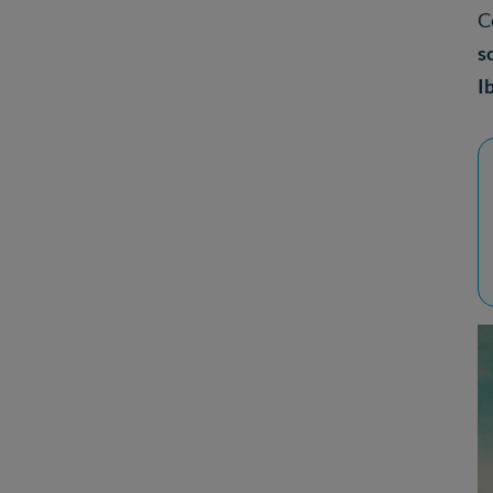
C
s
I