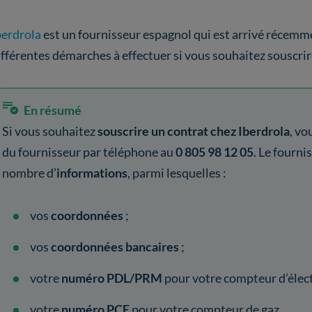
berdrola
est un fournisseur espagnol qui est arrivé récemmen
ifférentes démarches à effectuer si vous souhaitez souscrir
En résumé
Si vous souhaitez
souscrire un contrat chez Iberdrola
, vo
du fournisseur par téléphone au
0 805 98 12 05
. Le fourn
nombre d’
informations
, parmi lesquelles :
vos
coordonnées
;
vos
coordonnées bancaires
;
votre
numéro PDL/PRM
pour votre compteur d’électr
votre
numéro PCE
pour votre compteur de gaz.