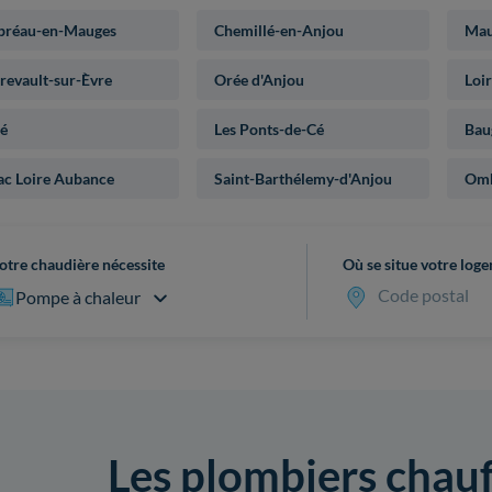
préau-en-Mauges
Chemillé-en-Anjou
Mau
evault-sur-Èvre
Orée d'Anjou
Loi
lé
Les Ponts-de-Cé
Bau
ac Loire Aubance
Saint-Barthélemy-d'Anjou
Omb
otre chaudière nécessite
Où se situe votre log
Code postal
Pompe à chaleur
Les plombiers chauf