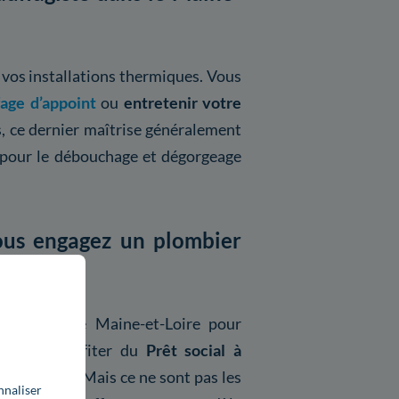
e vos installations thermiques. Vous
age d’appoint
ou
entretenir votre
s, ce dernier maîtrise généralement
u (pour le débouchage et dégorgeage
vous engagez un plombier
e (49) ?
ste dans le Maine-et-Loire pour
s pouvez profiter du
Prêt social à
 Taux Zéro
. Mais ce ne sont pas les
nnaliser