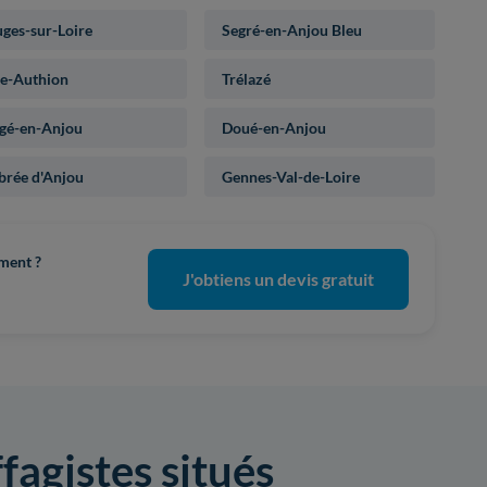
ges-sur-Loire
Segré-en-Anjou Bleu
re-Authion
Trélazé
gé-en-Anjou
Doué-en-Anjou
rée d'Anjou
Gennes-Val-de-Loire
ement ?
J'obtiens un devis gratuit
fagistes situés