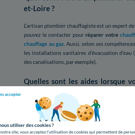
et-Loire ?
L’artisan plombier chauffagiste est un expert d
pouvez le contacter pour
réparer votre
chauff
chauffage au gaz
. Aussi, selon ses compétence
les installations sanitaires d’évacuation d’ea
des canalisations, par exemple).
Quelles sont les aides lorsque 
chauffagiste dans le Maine-et-Loir
ns accepter
Lorsque vous engagez un plombier chauffagi
réparer ou entretenir votre chauffage, vou
us utiliser des cookies ?
l'Amélioration Habitat (PAH)
et de l’
Éco-Prêt à
 notre site, vous acceptez l’utilisation de cookies qui permettent de perso