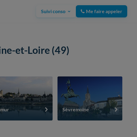
Suivi conso
Me faire appeler
ne-et-Loire (49)
umur
Sèvremoine