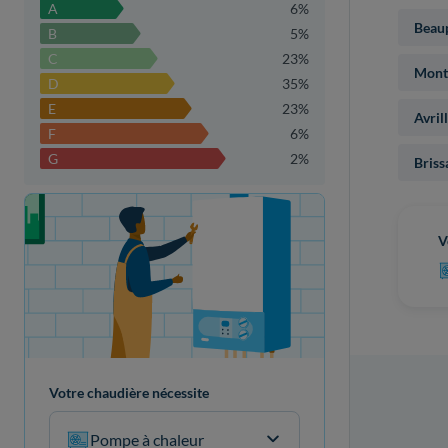
A
6%
Beau
B
5%
C
23%
Montr
D
35%
E
23%
Avril
F
6%
G
2%
Briss
Votre projet de rénovation
V
Votre chaudière nécessite
Pompe à chaleur