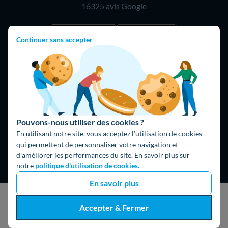
16325 avis
Google
Continuer sans accepter
Pouvons-nous utiliser des cookies ?
En utilisant notre site, vous acceptez l’utilisation de cookies
qui permettent de personnaliser votre navigation et
Hello What ?
d’améliorer les performances du site. En savoir plus sur
notre
politique d'utilisation de cookies.
Blog
L'équipe de rédaction
En savoir plus
Hello Watt Espagne
J'obtiens un devis gratuit
Accepter & Fermer