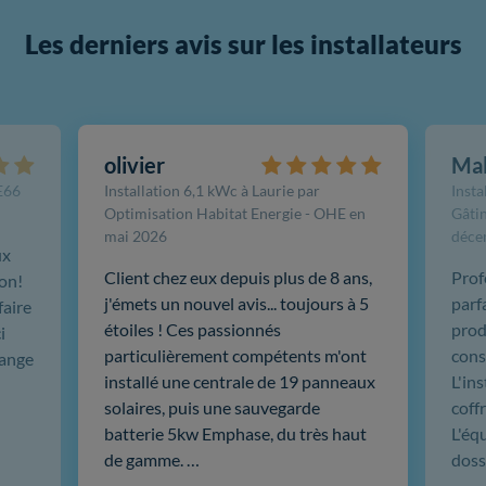
Les derniers avis sur les installateurs
olivier
Ma
FE66
Installation 6,1 kWc à Laurie par
Insta
Optimisation Habitat Energie - OHE en
Gâtin
mai 2026
déce
ux
Client chez eux depuis plus de 8 ans,
Prof
ion!
j'émets un nouvel avis... toujours à 5
parf
faire
étoiles ! Ces passionnés
produ
i
particulièrement compétents m'ont
cons
hange
installé une centrale de 19 panneaux
L'in
solaires, puis une sauvegarde
coffr
batterie 5kw Emphase, du très haut
L'éq
de gamme. …
doss