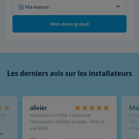
Ma maison
Mon devis gratuit
Les derniers avis sur les installateurs
olivier
Ma
FE66
Installation 6,1 kWc à Laurie par
Insta
Optimisation Habitat Energie - OHE en
Gâtin
mai 2026
déce
ux