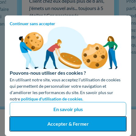
Client chez eux depuis plus de 8 ans,
Prof
ion!
j'émets un nouvel avis... toujours à 5
parf
faire
étoiles ! Ces passionnés
produ
i
particulièrement compétents m'ont
cons
hange
Continuer sans accepter
installé une centrale de 19 panneaux
L'in
solaires, puis une sauvegarde
coffr
batterie 5kw Emphase, du très haut
L'éq
de gamme. …
doss
Lire la suite
Pouvons-nous utiliser des cookies ?
En utilisant notre site, vous acceptez l’utilisation de cookies
qui permettent de personnaliser votre navigation et
d’améliorer les performances du site. En savoir plus sur
notre
politique d'utilisation de cookies.
En savoir plus
J'obtiens un devis gratuit
Accepter & Fermer