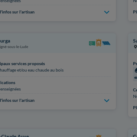
enseignées
N
'infos sur l'artisan
Pl
urga
S
igné-sous-le-Lude
ipaux services proposés
Pr
hauffage et/ou eau chaude au bois
fications
enseignées
Ce
N
'infos sur l'artisan
Pl
-Claude Auve
C