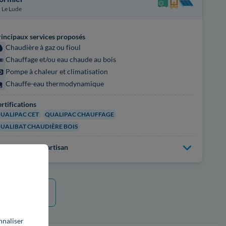
Le Lude
incipaux services proposés
Chaudière à gaz ou fioul
Chauffage et/ou eau chaude au bois
Pompe à chaleur et climatisation
Chauffe-eau thermodynamique
rtifications
UALIPAC CET
QUALIPAC CHAUFFAGE
UALIBAT CHAUDIÈRE BOIS
us d'infos sur l'artisan
e plus
nnaliser