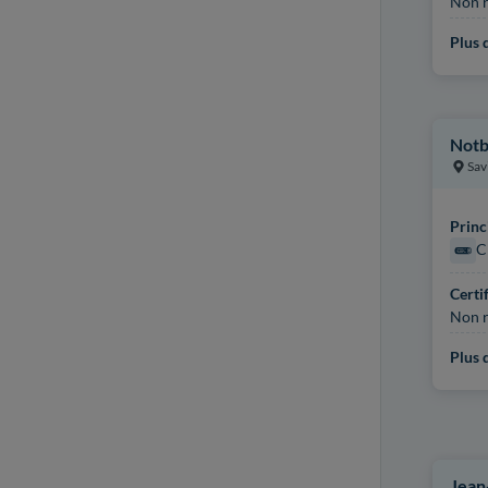
Non r
Plus d
Notb
Sav
Princ
C
Certi
Non r
Plus d
Jean