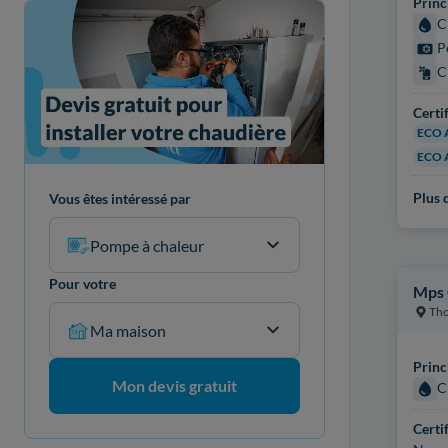
Princ
C
P
C
Certi
ECO 
ECO 
Plus d
Vous êtes intéressé par
Pompe à chaleur
Pour votre
Mps 
Tho
Ma maison
Princ
Mon devis gratuit
C
Certi