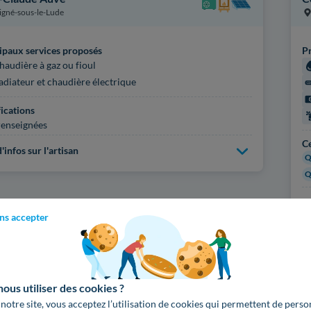
igné-sous-le-Lude
ipaux services proposés
Pr
haudière à gaz ou fioul
adiateur et chaudière électrique
fications
enseignées
Ce
'infos sur l'artisan
Q
Q
Pl
ns accepter
Voir
1170
artisans d
us utiliser des cookies ?
 notre site, vous acceptez l’utilisation de cookies qui permettent de perso