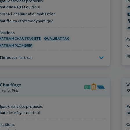
ipaux services proposés
Pr
haudière à gaz ou fioul
ompe à chaleur et climatisation
hauffe-eau thermodynamique
fications
ARTISAN CHAUFFAGISTE
QUALIBAT PAC
Ce
ARTISAN PLOMBIER
N
Pl
'infos sur l'artisan
Chauffage
V
rée-les-Pins
ipaux services proposés
Pr
haudière à gaz ou fioul
fications
Ce