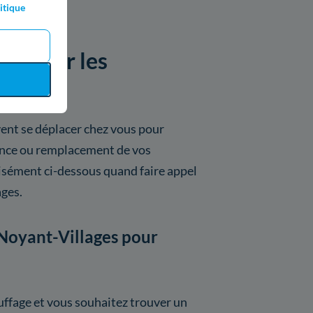
itique
sées par les
lages
ent se déplacer chez vous pour
nance ou remplacement de vos
isément ci-dessous quand faire appel
ages.
 Noyant-Villages pour
ffage et vous souhaitez trouver un