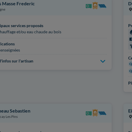
 Masse Frederic
D
gne
ipaux services proposés
Pr
hauffage et/ou eau chaude au bois
fications
enseignées
Ce
'infos sur l'artisan
Q
Q
Pl
heau Sebastien
E
cay Les Pins