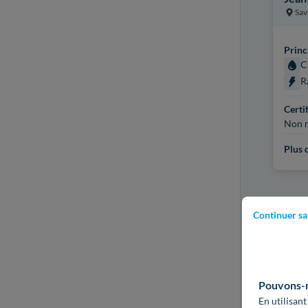
Sav
Princ
C
R
Certi
Non r
Plus d
Continuer sa
Pouvons-no
En utilisant