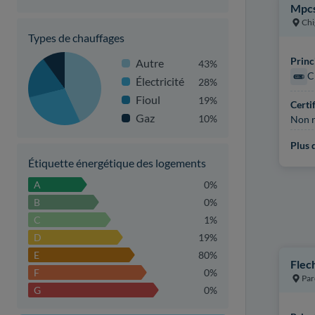
Mpcs
Chi
Types de chauffages
Princ
Autre
43%
C
Électricité
28%
Fioul
19%
Certi
Gaz
10%
Non r
Plus d
Étiquette énergétique des logements
A
0%
B
0%
C
1%
D
19%
E
80%
Flec
F
0%
Par
G
0%