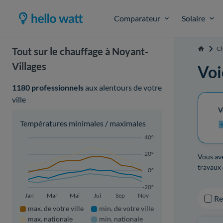
Comparateur
Solaire
Ch
Tout sur le chauffage à Noyant-
Accueil
Villages
Voi
1180 professionnels
aux alentours de votre
ville
V
Températures minimales / maximales
40°
20°
Vous ave
travaux 
0°
-20°
Jan
Mar
Mai
Jui
Sep
Nov
R
max. de votre ville
min. de votre ville
max. nationale
min. nationale