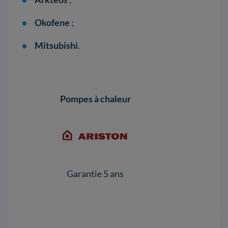
Okofene
;
Mitsubishi
.
Pompes à chaleur
Pomp
Garantie 5 ans
Ga