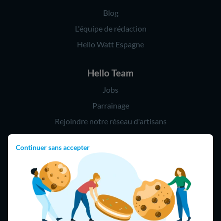
Blog
L'équipe de rédaction
Hello Watt Espagne
Hello Team
Jobs
Parrainage
Rejoindre notre réseau d'artisans
Continuer sans accepter
Hello !
09 75 18 60 60
(8h-21h)
75018 Paris