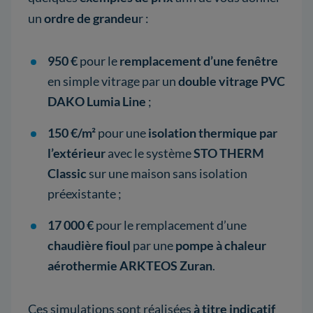
un
ordre de grandeu
r :
950 €
pour le
remplacement d’une fenêtre
en simple vitrage par un
double vitrage PVC
DAKO Lumia Line
;
150 €/m²
pour une
isolation thermique par
l’extérieur
avec le système
STO THERM
Classic
sur une maison sans isolation
préexistante ;
17 000 €
pour le remplacement d’une
chaudière fioul
par une
pompe à chaleur
aérothermie ARKTEOS Zuran
.
Ces simulations sont réalisées
à titre indicatif