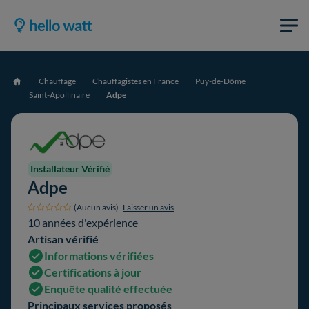
Chauffage
Chauffagistes en France
Puy-de-Dôme
Accueil
Saint-Apollinaire
Adpe
Installateur Vérifié
Adpe
(Aucun avis)
Laisser un avis
10 années d'expérience
Artisan vérifié
Informations vérifiées
Certifications à jour
Enquête qualité effectuée
Principaux services proposés