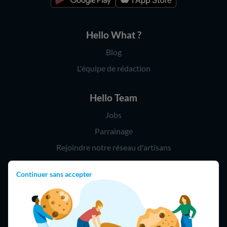
Hello What ?
Blog
L'équipe de rédaction
Hello Team
Jobs
Parrainage
Rejoindre notre réseau d'artisans
Continuer sans accepter
Hello !
09 75 18 60 60
(8h-21h)
75018 Paris