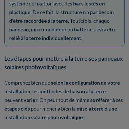
système de fixation avec des
bacs lestés en
plastique
. De ce fait, la
structure
n’a
pas besoin
d’être raccordée à la terre
. Toutefois, chaque
panneau
,
micro-onduleur
ou
batterie
devra être
relié à la terre individuellement
.
Les étapes pour mettre à la terre ses panneaux
solaires photovoltaïques
Comprenez bien que
selon la configuration de votre
installation
, les
méthodes de liaison à la terre
peuvent
varier
. On peut tout de même se référer à ces
étapes clés
pour mener à bien la
mise à terre d’une
installation solaire photovoltaïque
: