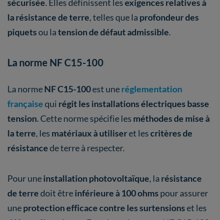
sécurisée
. Elles définissent les
exigences relatives à
la résistance de terre
, telles que la
profondeur des
piquets
ou la
tension de défaut admissible
.
La norme NF C15-100
La norme
NF C15-100
est une
réglementation
française
qui
régit les installations électriques basse
tension
. Cette norme spécifie les
méthodes de mise à
la terre
, les
matériaux à utiliser
et les
critères de
résistance
de terre à respecter.
Pour une
installation photovoltaïque
, la
résistance
de terre
doit être
inférieure à 100 ohms
pour assurer
une
protection efficace contre les surtensions
et les