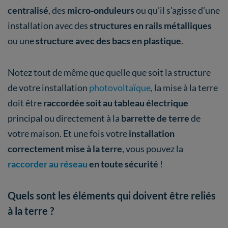
centralisé
, des
micro-onduleurs
ou qu’il s’agisse d’une
installation avec des
structures en rails métalliques
ou une
structure avec des bacs en plastique
.
Notez tout de même que quelle que soit la structure
de votre installation
photovoltaïque
, la mise à la terre
doit être
raccordée soit au tableau électrique
principal ou directement à la
barrette de terre
de
votre maison. Et une fois votre
installation
correctement mise à la terre
, vous pouvez la
raccorder au réseau
en toute sécurité
!
Quels sont les éléments qui doivent être reliés
à la terre ?