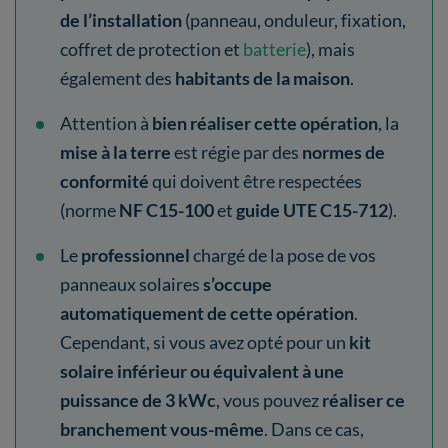
de l’installation
(panneau, onduleur, fixation,
coffret de protection et
batterie
), mais
également des
habitants de la maison
.
Attention à
bien réaliser cette opération
, la
mise à la terre
est régie par des
normes de
conformité
qui doivent être respectées
(norme
NF C15-100
et
guide UTE C15-712
).
Le
professionnel
chargé de la pose de vos
panneaux solaires
s’occupe
automatiquement de cette opération
.
Cependant, si vous avez opté pour un
kit
solaire inférieur ou équivalent à une
puissance de 3 kWc
, vous pouvez
réaliser ce
branchement vous-même
. Dans ce cas,