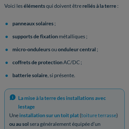
Voici les
éléments
qui doivent être
reliés à la terre
:
panneaux solaires
;
supports de fixation
métalliques ;
micro-onduleurs
ou
onduleur central
;
coffrets de protection
AC/DC ;
batterie solaire
,
si présente.
La mise à la terre des installations avec
lestage
Une
installation sur un toit plat
(
toiture terrasse
)
ou au sol
sera généralement équipée d’un