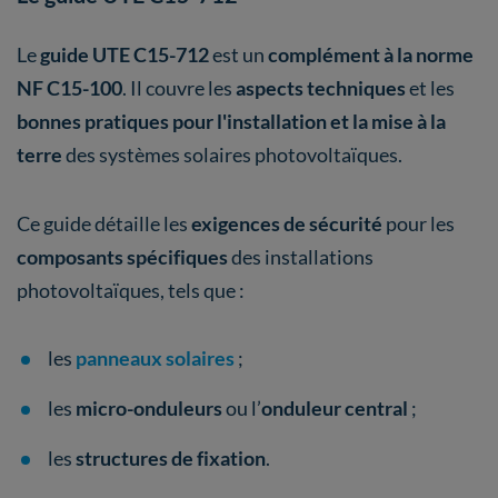
Le
guide UTE C15-712
est un
complément à la norme
NF C15-100
. Il couvre les
aspects techniques
et les
bonnes pratiques pour l'installation
et la mise à la
terre
des systèmes solaires photovoltaïques.
Ce guide détaille les
exigences de sécurité
pour les
composants spécifiques
des installations
photovoltaïques, tels que :
les
panneaux solaires
;
les
micro-onduleurs
ou l’
onduleur central
;
les
structures de fixation
.