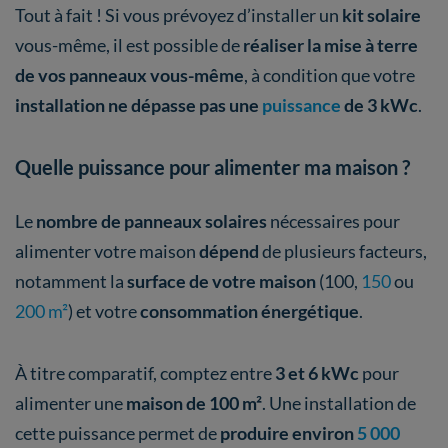
Tout à fait ! Si vous prévoyez d’installer un
kit solaire
vous-même, il est possible de
réaliser la mise à terre
de vos panneaux vous-même
, à condition que votre
installation ne dépasse pas une
puissance
de 3 kWc
.
Quelle puissance pour alimenter ma maison ?
Le
nombre de panneaux solaires
nécessaires pour
alimenter votre maison
dépend
de plusieurs facteurs,
notamment la
surface de votre maison
(100,
150
ou
200 m²
) et votre
consommation énergétique
.
À titre comparatif, comptez entre
3 et 6 kWc
pour
alimenter une
maison de 100 m²
. Une installation de
cette puissance permet de
produire environ
5 000