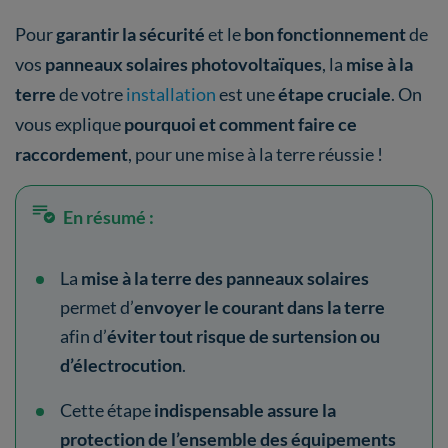
Pour
garantir la sécurité
et le
bon fonctionnement
de
vos
panneaux solaires photovoltaïques
, la
mise à la
terre
de votre
installation
est une
étape cruciale
. On
vous explique
pourquoi et comment faire ce
raccordement
, pour une mise à la terre réussie !
En résumé :
La
mise à la terre des panneaux solaires
permet d’
envoyer le courant dans la terre
afin d’
éviter tout risque de surtension ou
d’électrocution
.
Cette étape
indispensable assure la
protection de l’ensemble des équipements