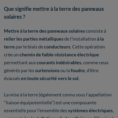
Que signifie mettre à la terre des panneaux
solaires ?
Mettre à la terre des panneaux solaires
consiste à
relier les parties métalliques
de l'installation
à la
terre
par le biais de
conducteurs
. Cette opération
crée un
chemin de faible résistance électrique
permettant aux
courants indésirables
, comme ceux
générés par les
surtensions
ou la
foudre
, d’être
évacués
en toute sécurité vers le sol
.
La mise à la terre (également connu sous l’appellation
“liaison équipotentielle”) est une composante
essentielle pour l’ensemble des
systèmes électriques
,