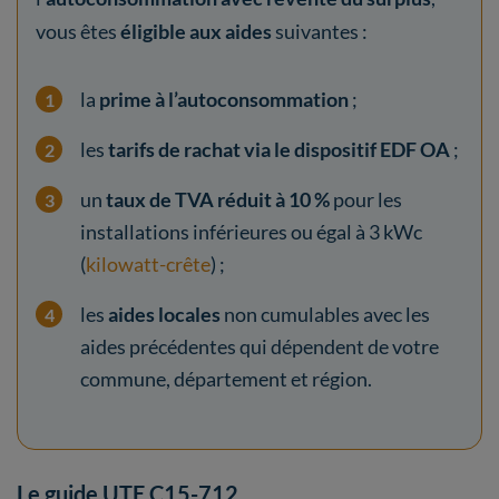
vous êtes
éligible aux aides
suivantes :
la
prime à l’autoconsommation
;
les
tarifs de rachat via le dispositif EDF OA
;
un
taux de TVA réduit à 10 %
pour les
installations inférieures ou égal à 3 kWc
(
kilowatt-crête
) ;
les
aides locales
non cumulables avec les
aides précédentes qui dépendent de votre
commune, département et région.
Le guide UTE C15-712