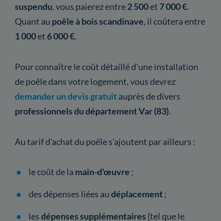
suspendu
, vous paierez entre
2 500
et
7 000 €
.
Quant au
poêle à bois scandinave
, il coûtera entre
1 000
et
6 000 €
.
Pour connaître le coût détaillé d'une installation
de poêle dans votre logement, vous devrez
demander un devis gratuit
auprès de divers
professionnels du département Var (83)
.
Au tarif d'achat du poêle s'ajoutent par ailleurs :
le coût de la
main-d'œuvre
;
des dépenses liées au
déplacement
;
les
dépenses supplémentaires
(tel que le