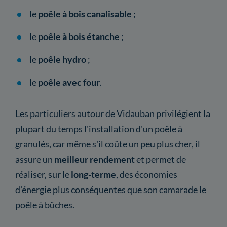
le
poêle à bois canalisable
;
le
poêle à bois étanche
;
le
poêle hydro
;
le
poêle avec four
.
Les particuliers autour de Vidauban privilégient la
plupart du temps l'installation d'un poêle à
granulés, car même s'il coûte un peu plus cher, il
assure un
meilleur rendement
et permet de
réaliser, sur le
long-terme
, des économies
d'énergie plus conséquentes que son camarade le
poêle à bûches.