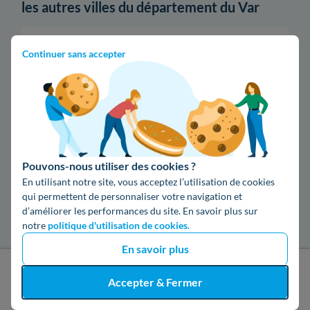
les autres villes du département du Var
Poêle à granulés à Toulon
Continuer sans accepter
Les installateurs de poêle à granulés dans
les villes les plus recherchées
Poêle à granulés à Nîmes
Pouvons-nous utiliser des cookies ?
Poêle à granulés à Bordeaux
En utilisant notre site, vous acceptez l’utilisation de cookies
qui permettent de personnaliser votre navigation et
Poêle à granulés à Reims
d’améliorer les performances du site. En savoir plus sur
notre
politique d'utilisation de cookies.
Poêle à granulés à Limoges
En savoir plus
J'obtiens un devis gratuit
Accepter & Fermer
Poêle à granulés à Caen