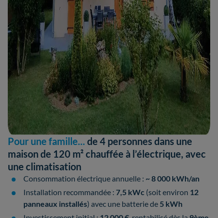
Pour une famille...
de 4 personnes dans une
maison de 120 m² chauffée à l’électrique, avec
une climatisation
Consommation électrique annuelle :
~ 8 000 kWh/an
Installation recommandée :
7,5 kWc
(soit environ
12
panneaux installés
) avec une batterie de
5 kWh
Investissement initial :
12 000 €
, rentabilisé dès la
9ème