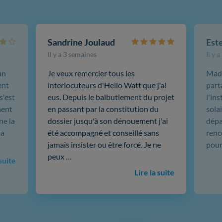
Sandrine Joulaud
Est
Il y a 3 semaines
Il y 
un
Je veux remercier tous les
Mada
ent
interlocuteurs d'Hello Watt que j'ai
part
s'est
eus. Depuis le balbutiement du projet
l'in
ment
en passant par la constitution du
sola
ne la
dossier jusqu'à son dénouement j'ai
dépar
 a
été accompagné et conseillé sans
renc
jamais insister ou être forcé. Je ne
pour
peux …
 suite
Lire la suite