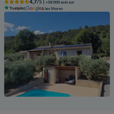
4,7
/5 |
+58 000 avis sur
,
& les Stores