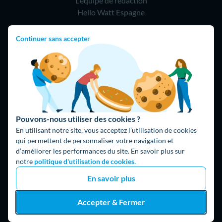
L'équipe de rédaction
Hello Watt Espagne
Hello Team
Continuer sans accepter
Jobs
Parrainage
Rejoindre notre réseau d'artisans
Hello !
Pouvons-nous utiliser des cookies ?
09 75 18 60 60
(8h-21h)
En utilisant notre site, vous acceptez l’utilisation de cookies
75018 Paris
qui permettent de personnaliser votre navigation et
d’améliorer les performances du site. En savoir plus sur
notre
politique d'utilisation de cookies.
En savoir plus
Accepter & Fermer
Fait avec ⚡ par Hello Watt