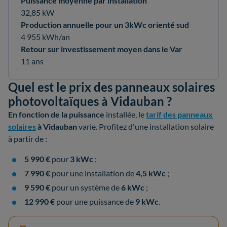
Puissance moyenne par installation
32,85 kW
Production annuelle pour un 3kWc orienté sud
4 955 kWh/an
Retour sur investissement moyen dans le Var
11 ans
Quel est le prix des panneaux solaires
photovoltaïques à Vidauban ?
En fonction de la
puissance
installée, le
tarif des panneaux
solaires
à Vidauban
varie. Profitez d'une installation solaire
à partir de :
5 990 €
pour
3 kWc
;
7 990 €
pour une installation de
4,5 kWc
;
9 590 €
pour un système de
6 kWc
;
12 990 €
pour une puissance de
9 kWc
.