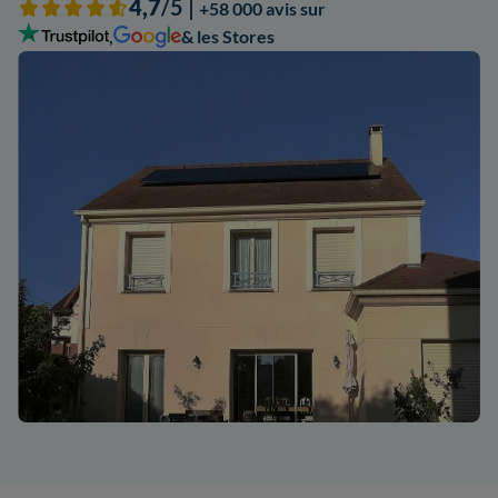
4,7
/5 |
+58 000 avis sur
,
& les Stores