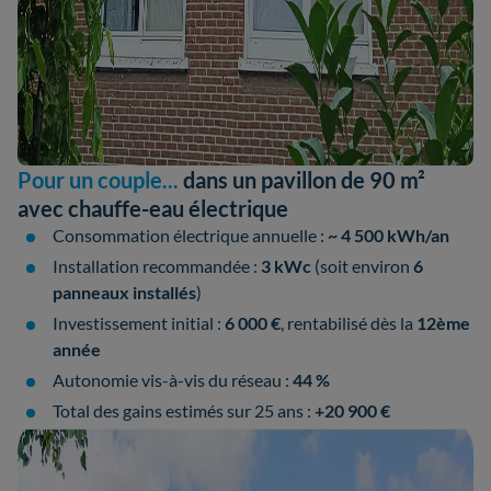
Pour un couple...
dans un pavillon de 90 m²
avec chauffe-eau électrique
Consommation électrique annuelle :
~ 4 500 kWh/an
Installation recommandée :
3 kWc
(soit environ
6
panneaux installés
)
Investissement initial :
6 000 €
, rentabilisé dès la
12ème
année
Autonomie vis-à-vis du réseau :
44 %
Total des gains estimés sur 25 ans :
+20 900 €