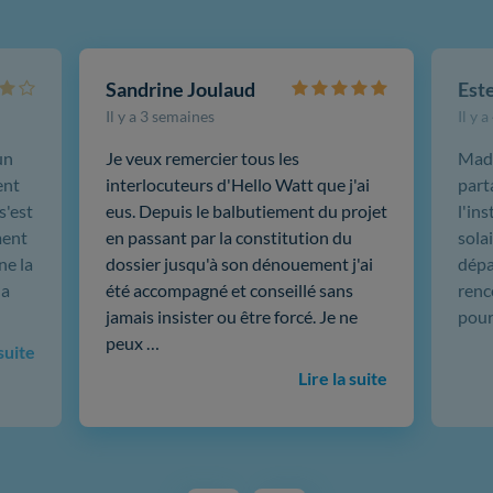
Sandrine Joulaud
Est
Il y a 3 semaines
Il y 
un
Je veux remercier tous les
Mada
ent
interlocuteurs d'Hello Watt que j'ai
part
s'est
eus. Depuis le balbutiement du projet
l'in
ment
en passant par la constitution du
sola
ne la
dossier jusqu'à son dénouement j'ai
dépar
 a
été accompagné et conseillé sans
renc
jamais insister ou être forcé. Je ne
pour
peux …
 suite
Lire la suite