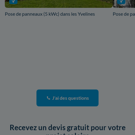
Pose de panneaux (5 kWc) dans les Yvelines
Pose de p
J'ai des questions
Recevez un devis gratuit pour votre