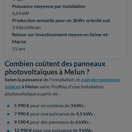
Puissance moyenne par installation
6,54 kW
Production annuelle pour un 3kWc orienté sud
3 436 kWh/an
Retour sur investissement moyen en Seine-et-
Marne
15 ans
Combien coûtent des panneaux
photovoltaïques à Melun ?
Selon la
puissance
de l'installation, le
coût des panneaux
solaires
à Melun
varie. Profitez d'une installation
photovoltaïque à partir de :
5 990 €
pour un système de
3 kWc
;
7 990 €
pour une puissance de
4,5 kWc
;
9 590 €
pour des panneaux de
6 kWc
;
12 990 €
pour une puissance de
9 kWc
.