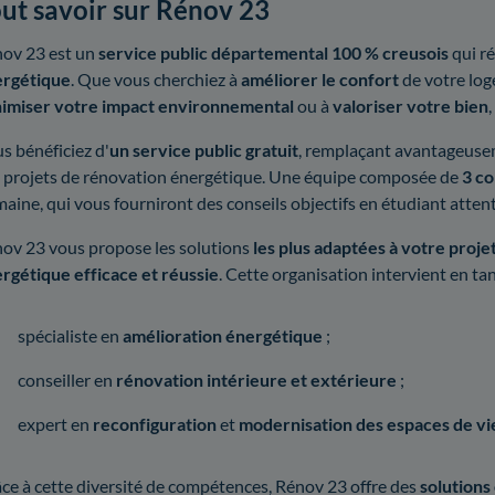
ut savoir sur Rénov 23
ov 23 est un
service public départemental 100 % creusois
qui r
rgétique
. Que vous cherchiez à
améliorer le confort
de votre log
imiser votre impact environnemental
ou à
valoriser votre bien
s bénéficiez d'
un service public gratuit
, remplaçant avantageuse
 projets de rénovation énergétique. Une équipe composée de
3 co
aine, qui vous fourniront des conseils objectifs en étudiant atte
ov 23 vous propose les solutions
les plus adaptées à votre proje
rgétique efficace et réussie
. Cette organisation intervient en ta
spécialiste en
amélioration énergétique
;
conseiller en
rénovation intérieure et extérieure
;
expert en
reconfiguration
et
modernisation des espaces de vi
ce à cette diversité de compétences, Rénov 23 offre des
solutions