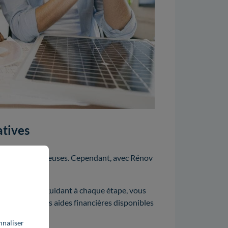
atives
exes et fastidieuses. Cependant, avec Rénov
s aisément.
r vous, vous guidant à chaque étape, vous
 des différentes aides financières disponibles
nnaliser