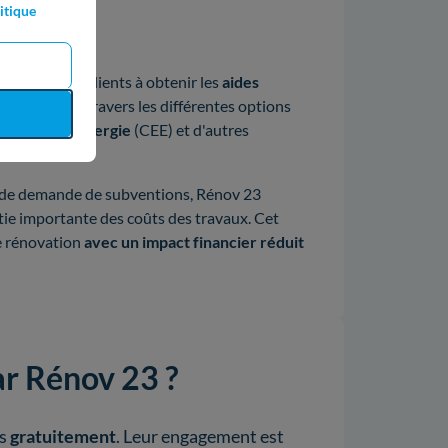
itique
ur aider ses clients à obtenir les
aides
ses clients à travers les différentes options
économies d'énergie
(CEE) et d'autres
s de demande de subventions, Rénov 23
tie importante des coûts des travaux. Cet
e rénovation
avec un impact financier réduit
ar Rénov 23 ?
ns
gratuitement
. Leur engagement est