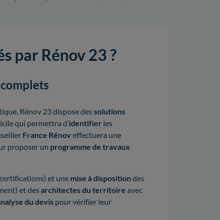
.
és par Rénov 23 ?
 complets
étique, Rénov 23 dispose des
solutions
cile qui permettra d’
identifier
les
nseiller
France Rénov
effectuera une
r proposer un
programme de travaux
 certifications) et une
mise à disposition
des
ment) et des
architectes du territoire
avec
’analyse du devis
pour vérifier leur