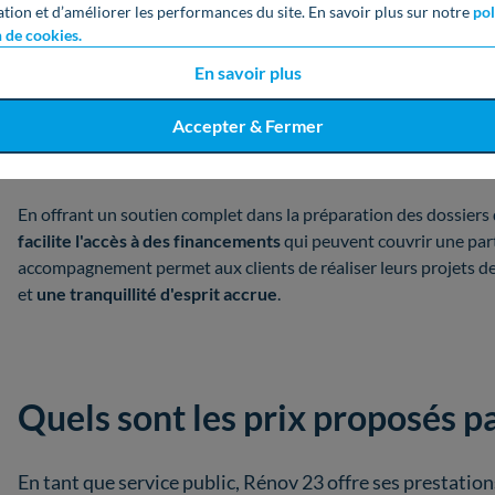
ation et d’améliorer les performances du site. En savoir plus sur notre
pol
Accompagnement financier
n de cookies.
En savoir plus
Rénov 23 propose également
un accompagnement financier
po
disponibles
pour leurs projets de rénovation. L'entreprise guide 
Accepter & Fermer
de financement, y compris
MaPrimeRénov’
, les
Certificats d'
subventions locales
et
nationales
.
En offrant un soutien complet dans la préparation des dossier
facilite l'accès à des financements
qui peuvent couvrir une par
accompagnement permet aux clients de réaliser leurs projets d
et
une tranquillité d'esprit accrue
.
Quels sont les prix proposés p
En tant que service public, Rénov 23 offre ses prestatio