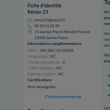
To
Fiche d'identité
Rénov 23
Rén
éne
renov23@sde23.fr
min
05 55 51 03 39
11 avenue Pierre Mendès France,
Vou
23000 Sainte-Feyre
vos
Informations complémentaires
dom
SIRET :
505 282 145 00018
Rén
Dirigeant(s) :
NC
éne
Nombre de salariés :
3
Chiffre d'affaire :
NC
Date de création :
NC
Certifications
Non renseignées
C'est mon entreprise
Grâ