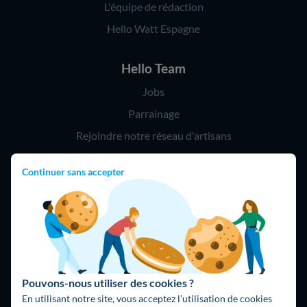
L'équipe de rédaction
Hello Watt Espagne
Hello Team
Jobs
Parrainage
Rejoindre notre réseau d'artisans
Continuer sans accepter
Hello !
09 75 18 60 60
(8h-21h)
75018 Paris
Pouvons-nous utiliser des cookies ?
En utilisant notre site, vous acceptez l’utilisation de cookies