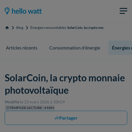
Blog
Énergies renouvelables
SolarCoin, la crypto monnaie photovolta
Accueil
Articles récents
Consommation d'énergie
Énergies
SolarCoin, la crypto monnaie
photovoltaïque
Modifié
le 23 mars 2026 à 10h59
TEMPS DE LECTURE : 4 MIN
Partager