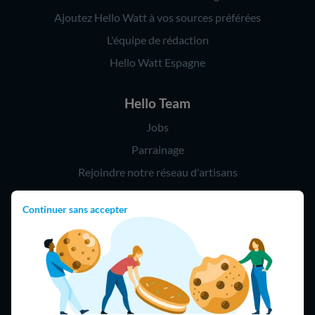
Ajoutez Hello Watt à vos sources préférées
L'équipe de rédaction
Hello Watt Espagne
Hello Team
Jobs
Parrainage
Rejoindre notre réseau d'artisans
Continuer sans accepter
Hello !
09 75 18 60 60
(8h-21h)
75018 Paris