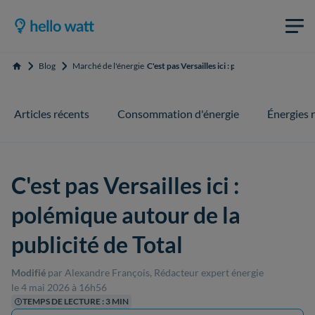
Blog
Marché de l'énergie
C'est pas Versailles ici : polémique autour de l
Accueil
Articles récents
Consommation d'énergie
Énergies 
C'est pas Versailles ici :
polémique autour de la
publicité de Total
Modifié
par Alexandre François, Rédacteur expert énergie
le 4 mai 2026 à 16h56
TEMPS DE LECTURE : 3 MIN