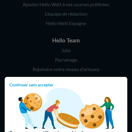
Ajoutez Hello Watt à vos sources préférées
L'équipe de rédaction
Hello Watt Espagne
Hello Team
Jobs
Parrainage
Rejoindre notre réseau d'artisans
Continuer sans accepter
Hello !
09 75 18 60 60
(8h-21h)
75018 Paris