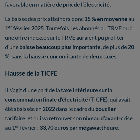
favorable en matière de
prix de l’électricité
.
La baisse des prix atteindra donc
15 % en moyenne
au
er
1
février 2025
. Toutefois, les abonnés au TRVE ou à
une offre indexée sur le TRVE auraient pu profiter
d’une
baisse beaucoup plus importante
, de plus de
20
%
, sans la
hausse concomitante de deux taxes
.
Hausse de la TICFE
Il s’agit d’une part de la
taxe intérieure sur la
consommation finale d'électricité
(TICFE
)
, qui avait
été abaissée en
2022
dans le cadre du
bouclier
tarifaire
, et qui va retrouver son
niveau d’avant-crise
er
au 1
février :
33,70 euros par mégawattheure
.