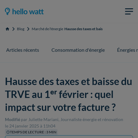
Blog
Marché de l'énergie
Hausse des taxes et baisse du TRVE au 1ᵉʳ févri
Accueil
Articles récents
Consommation d'énergie
Énergies 
Hausse des taxes et baisse du
TRVE au 1ᵉʳ février : quel
impact sur votre facture ?
Modifié
par Juliette Mariani, Journaliste énergie et rénovation
le 24 janvier 2025 à 11h04
TEMPS DE LECTURE : 3 MIN