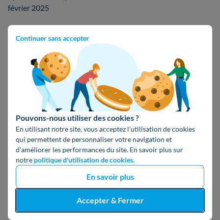
février 2025
Continuer sans accepter
Juliette
- 20 janvier 2025
Bonjour,
Les tarifs exacts de l'offre Zen Week-End - Option
Flex n'ont pas encore été indiqués par EDF, mais les
offres à prix fixe devraient augmenter d'environ 9 %.
Pouvons-nous utiliser des cookies ?
En utilisant notre site, vous acceptez l’utilisation de cookies
qui permettent de personnaliser votre navigation et
d’améliorer les performances du site. En savoir plus sur
laperdrix
- 18 janvier 2025
notre
politique d'utilisation de cookies.
Quand sera t il de EJP
En savoir plus
Accepter & Fermer
Juliette
- 22 janvier 2025
Bonjour,