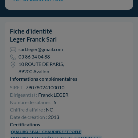
Fiche d'identité
Leger Franck Sarl
sarl.leger@gmail.com
03 86 34 04 88
10 ROUTE DE PARIS,
89200 Avallon
Informations complémentaires
SIRET :
79078024100010
Dirigeant(s) :
Franck LEGER
Nombre de salariés :
5
Chiffre d'affaire :
NC
Date de création :
2013
Certifications
QUALIBOIS EAU - CHAUDIÈRE ET POÊLE
QUALIBOIS EAU - POÊLE ET INSERT
QUALIPAC CET