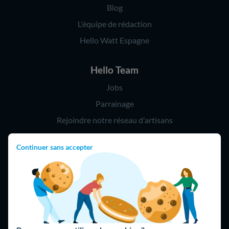
Blog
L'équipe de rédaction
Hello Watt Espagne
Hello Team
Jobs
Parrainage
Rejoindre notre réseau d'artisans
Continuer sans accepter
Hello !
09 75 18 60 60
(8h-21h)
75018 Paris