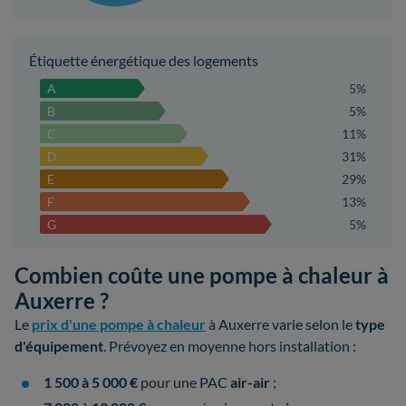
Étiquette énergétique des logements
A
5%
B
5%
C
11%
D
31%
E
29%
F
13%
G
5%
Combien coûte une pompe à chaleur à
Auxerre ?
Le
prix d'une pompe à chaleur
à Auxerre varie selon le
type
d'équipement
. Prévoyez en moyenne hors installation :
1 500 à 5 000 €
pour une PAC
air-air
;