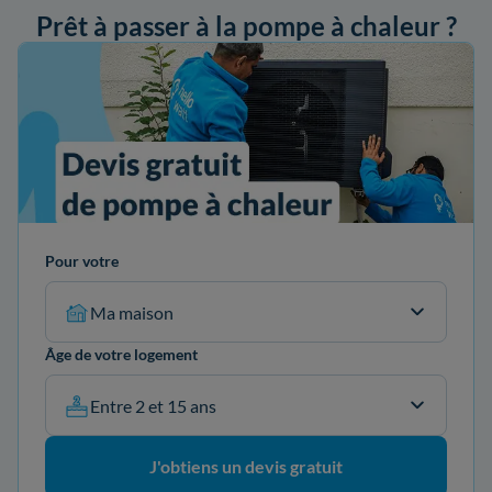
Prêt à passer à la pompe à chaleur ?
ander mon devis
Pour votre
Ma maison
Âge de votre logement
Entre 2 et 15 ans
J'obtiens un devis gratuit