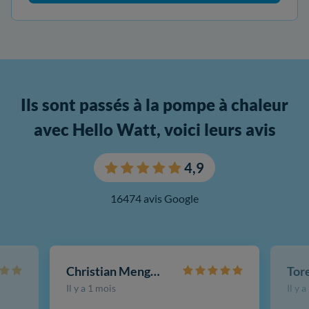
Ils sont passés à la pompe à chaleur
avec Hello Watt, voici leurs avis
4,9
16474 avis Google
Christian Mengotti
Il y a 1 mois
Il y 