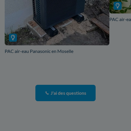
PAC air-ea
PAC air-eau Panasonic en Moselle
J'ai des questions