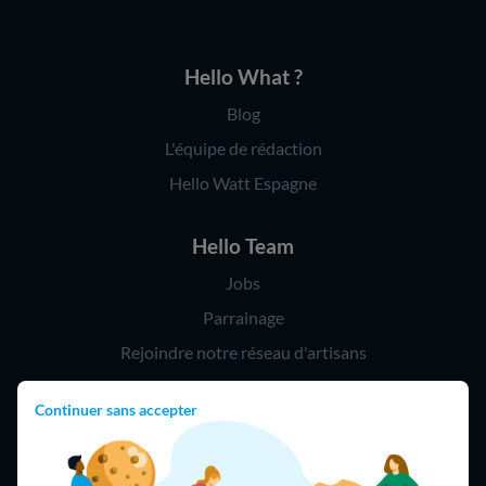
Hello What ?
Blog
L'équipe de rédaction
Hello Watt Espagne
Hello Team
Jobs
Parrainage
Rejoindre notre réseau d'artisans
Continuer sans accepter
Hello !
09 75 18 60 60
(8h-21h)