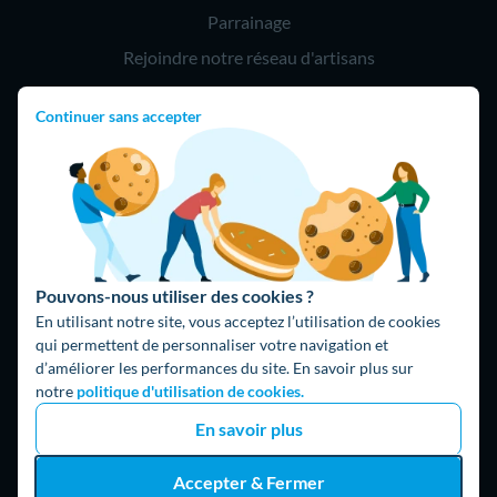
Parrainage
Rejoindre notre réseau d'artisans
Continuer sans accepter
Hello !
09 75 18 60 60
(8h-21h)
75018 Paris
Pouvons-nous utiliser des cookies ?
En utilisant notre site, vous acceptez l’utilisation de cookies
qui permettent de personnaliser votre navigation et
d’améliorer les performances du site. En savoir plus sur
Fait avec ⚡ par Hello Watt
notre
politique d'utilisation de cookies.
© 2026 Hello Watt |
CGU
|
Mentions légales
|
Données
En savoir plus
personnelles
|
Cookies
|
Méthodologie et fonctionnement du
comparateur
|
Traitement des avis
Accepter & Fermer