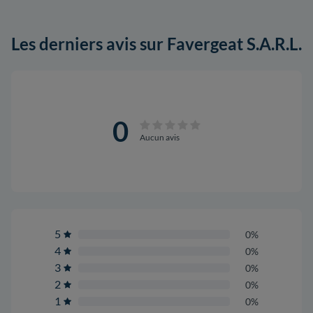
Les derniers avis sur Favergeat S.A.R.L.
0
Aucun avis
5
0%
4
0%
3
0%
2
0%
1
0%