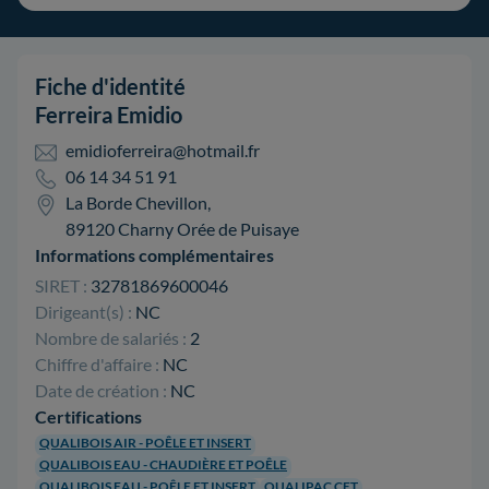
Fiche d'identité
Ferreira Emidio
emidioferreira@hotmail.fr
06 14 34 51 91
La Borde Chevillon,
89120 Charny Orée de Puisaye
Informations complémentaires
SIRET :
32781869600046
Dirigeant(s) :
NC
Nombre de salariés :
2
Chiffre d'affaire :
NC
Date de création :
NC
Certifications
QUALIBOIS AIR - POÊLE ET INSERT
QUALIBOIS EAU - CHAUDIÈRE ET POÊLE
QUALIBOIS EAU - POÊLE ET INSERT
QUALIPAC CET