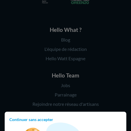
Hello What ?
Blog
L'équipe de rédaction
Hello Watt Espagne
Hello Team
Jobs
Parrainage
Rejoindre notre réseau d'artisans
Continuer sans accepter
Hello !
09 75 18 60 60
(8h-21h)