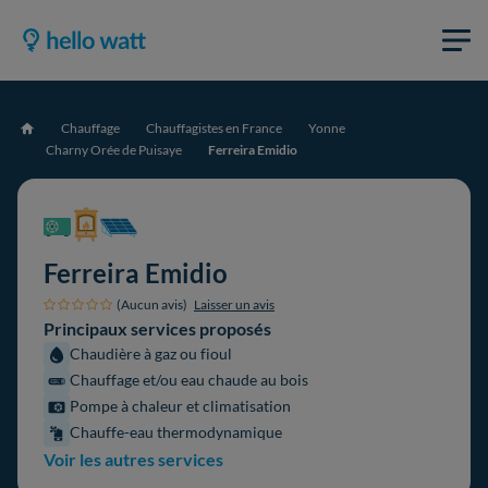
Chauffage
Chauffagistes en France
Yonne
Accueil
Charny Orée de Puisaye
Ferreira Emidio
Ferreira Emidio
(Aucun avis)
Laisser un avis
Principaux services proposés
Chaudière à gaz ou fioul
Chauffage et/ou eau chaude au bois
Pompe à chaleur et climatisation
Chauffe-eau thermodynamique
Voir les autres services